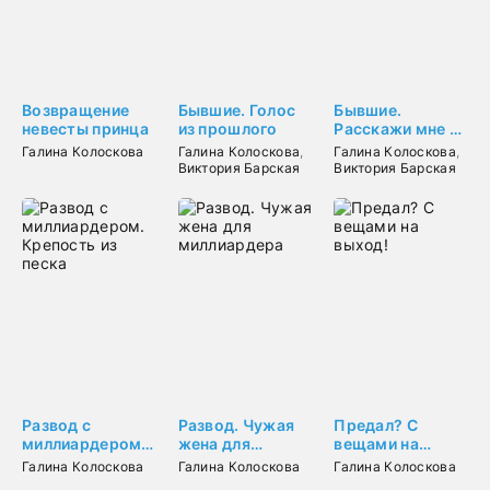
Возвращение
Бывшие. Голос
Бывшие.
невесты принца
из прошлого
Расскажи мне о
сыне
Галина Колоскова
Галина Колоскова
,
Галина Колоскова
,
Виктория Барская
Виктория Барская
Развод с
Развод. Чужая
Предал? С
миллиардером.
жена для
вещами на
Крепость из
миллиардера
выход!
Галина Колоскова
Галина Колоскова
Галина Колоскова
песка