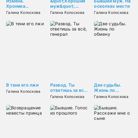
Измена.
&quot;Хороший
Бывший муж. На
Хроника
муж&quot;.
осколках мести
предательства
После измены
Галина Колоскова
Галина Колоскова
Галина Колоскова
В тени его лжи
Развод. Ты
Две судьбы.
ответишь за всё,
Жизнь по
Галина Колоскова
генерал
обмену
Галина Колоскова
Галина Колоскова