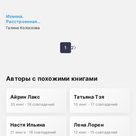
Измена.
Расстроенная
свадьба
Галина Колоскова
1
2
Авторы с похожими книгами
Айрин Лакс
Татьяна Тэя
35 книг · 18 совпадений
10 книг · 17 совпадений
Настя Ильина
Лена Лорен
21 книга · 16 совпадений
12 книг · 15 совпадений