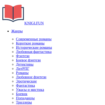
KNIGI.FUN
Жанры
Современные романы
Короткие романы
Исторические романы
Любовная фантастика
Фэнтези
Боевое фэнтези
Детективы
ЛитРПГ
Романы
Любовное фэнтези
Эротические
Фантастика
Ужасы и мистика
Боевик
Попаданцы
Триллеры