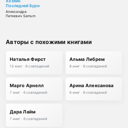
Хозяин
Последней Бури
Александра
Питкевич Samum
Авторы с похожими книгами
Наталья Фирст
Альма Либрем
13 книг · 6 совпадений
8 книг · 6 совпадений
Марго Арнелл
Арина Алексанова
7 книг · 6 совпадений
6 книг · 6 совпадений
Дара Лайм
7 книг · 6 совпадений