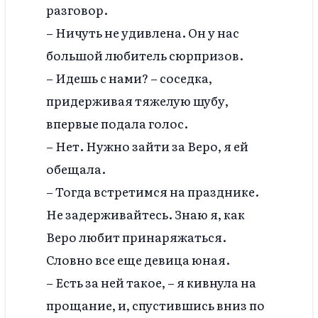
разговор.
– Ничуть не удивлена. Он у нас
большой любитель сюрпризов.
– Идешь с нами? – соседка,
придерживая тяжелую шубу,
впервые подала голос.
– Нет. Нужно зайти за Веро, я ей
обещала.
– Тогда встретимся на празднике.
Не задерживайтесь. Знаю я, как
Веро любит принаряжаться.
Словно все еще девица юная.
– Есть за ней такое, – я кивнула на
прощание, и, спустившись вниз по