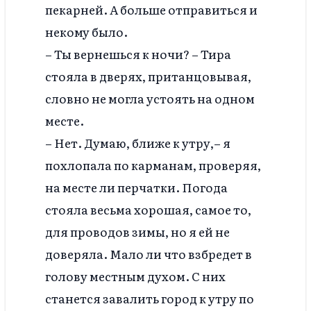
пекарней. А больше отправиться и
некому было.
– Ты вернешься к ночи? – Тира
стояла в дверях, пританцовывая,
словно не могла устоять на одном
месте.
– Нет. Думаю, ближе к утру,– я
похлопала по карманам, проверяя,
на месте ли перчатки. Погода
стояла весьма хорошая, самое то,
для проводов зимы, но я ей не
доверяла. Мало ли что взбредет в
голову местным духом. С них
станется завалить город к утру по