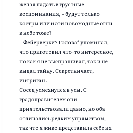
желая падать в грустные
воспоминания, – будут только
костры или и эти новомодные огни
в небе тоже?
– Фейерверки? Голова* упоминал,
что приготовил что-то интересное,
но как я не выспрашивал, так и не
выдал тайну. Секретничает,
интриган.
Сосед усмехнулся в усы. С
градоправителем они
приятельствовали давно, но оба
отличались редким упрямством,
так что я живо представила себе их