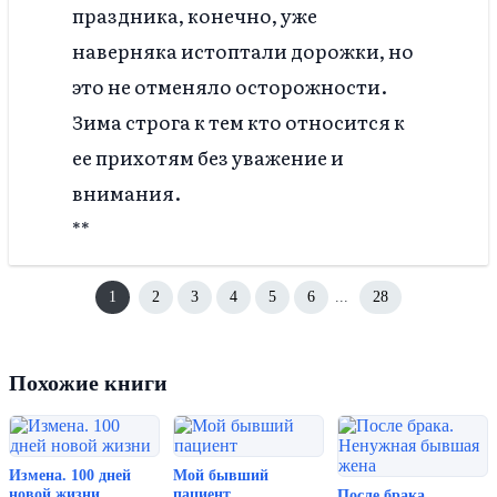
праздника, конечно, уже
наверняка истоптали дорожки, но
это не отменяло осторожности.
Зима строга к тем кто относится к
ее прихотям без уважение и
внимания.
**
1
2
3
4
5
6
...
28
Похожие книги
Измена. 100 дней
Мой бывший
новой жизни
пациент
После брака.