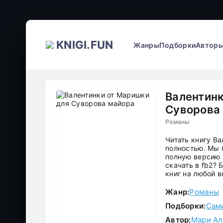
KNIGI.FUN
Жанры
Подборки
Автор
Валентинк
Суворова
Романы
Читать книгу В
полностью. Мы 
полную версию 
скачать в fb2?
книг на любой в
Жанр:
Романы
Подборки:
Сам
Автор:
Мари Ал