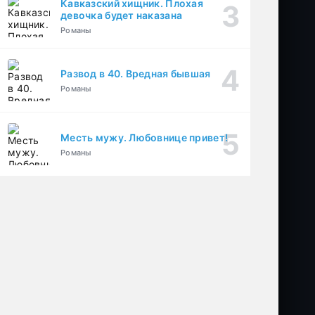
Кавказский хищник. Плохая
девочка будет наказана
Романы
Развод в 40. Вредная бывшая
Романы
Месть мужу. Любовнице привет!
Романы