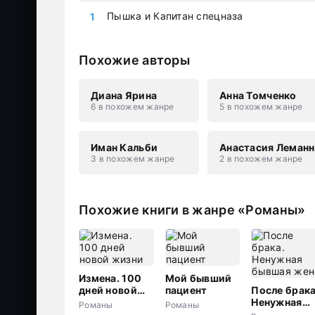
Пышка и Капитан спецназа
Похожие авторы
Диана Ярина
Анна Томченко
6 в похожем жанре
5 в похожем жанре
Иман Кальби
Анастасия Леманн
3 в похожем жанре
2 в похожем жанре
Похожие книги в жанре «Романы»
Измена. 100
Мой бывший
дней новой
пациент
После брака
жизни
Ненужная
Романы
Романы
бывшая жен