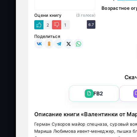
Возрастное ог
Оцени книгу
(
3
голоса)
2
1
6.7
Поделиться
Скач
FB2
Описание книги «Валентинки от Ма
Герман Суворов майор спецназа, суровый во
Мариша Любимова ивент-менеджер, пышка бл