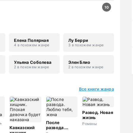
10
Елена Полярная
Лу Берри
4 в похожем жанре
3 в похожем жанре
Ульяна Соболева
Элен Блио
2 в похожем жанре
2 в похожем жанре
Все книги жанра
Развод. Новая
жизнь
.
После
Романы
Кавказский
развода.
а
хищник.
Люблю тебя,