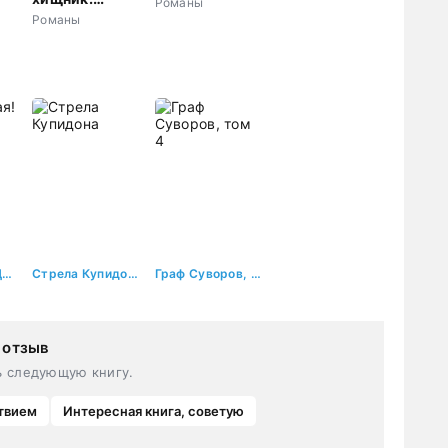
Романы
Плохая
жена
Романы
девочка будет
наказана
Ты не такая! Да, я майор спецназа
Стрела Купидона
Граф Суворов, том 4
 отзыв
ь следующую книгу.
твием
Интересная книга, советую