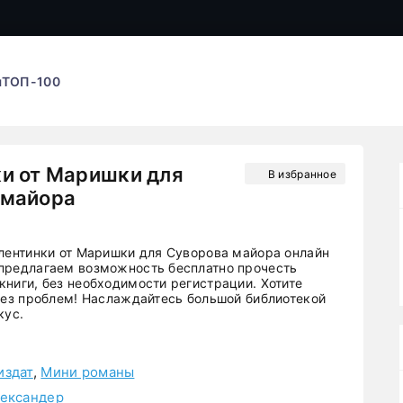
ы
ТОП-100
и от Маришки для
В избранное
 майора
алентинки от Маришки для Суворова майора онлайн
предлагаем возможность бесплатно прочесть
книги, без необходимости регистрации. Хотите
 Без проблем! Наслаждайтесь большой библиотекой
кус.
издат
,
Мини романы
ександер