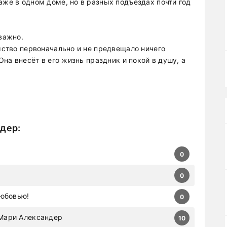
аже в одном доме, но в разных подъездах почти год
еважно.
омство первоначально и не предвещало ничего
 Она внесёт в его жизнь праздник и покой в душу, а
ндер
:
0
0
любовью!
0
Мари Александер
10