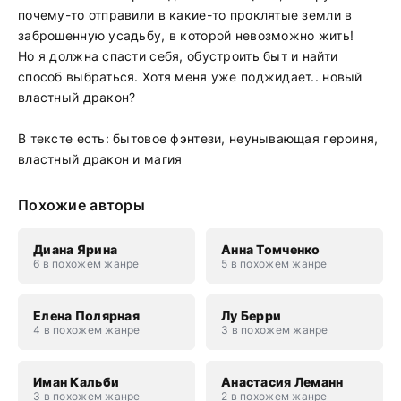
почему-то отправили в какие-то проклятые земли в
заброшенную усадьбу, в которой невозможно жить!
Но я должна спасти себя, обустроить быт и найти
способ выбраться. Хотя меня уже поджидает.. новый
властный дракон?
В тексте есть: бытовое фэнтези, неунывающая героиня,
властный дракон и магия
Похожие авторы
Диана Ярина
Анна Томченко
6 в похожем жанре
5 в похожем жанре
Елена Полярная
Лу Берри
4 в похожем жанре
3 в похожем жанре
Иман Кальби
Анастасия Леманн
3 в похожем жанре
2 в похожем жанре