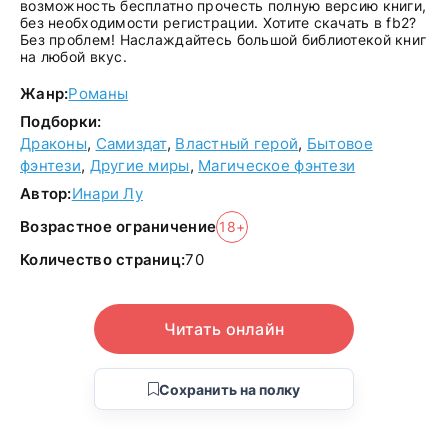
возможность бесплатно прочесть полную версию книги,
без необходимости регистрации. Хотите скачать в fb2?
Без проблем! Наслаждайтесь большой библиотекой книг
на любой вкус.
Жанр:
Романы
Подборки:
Драконы
,
Самиздат
,
Властный герой
,
Бытовое
фэнтези
,
Другие миры
,
Магическое фэнтези
Автор:
Инари Лу
Возрастное ограничение
18+
Количество страниц:
70
Читать онлайн
Сохранить на полку