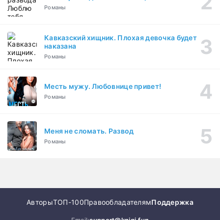
Романы
Кавказский хищник. Плохая девочка будет
наказана
Романы
Месть мужу. Любовнице привет!
Романы
Меня не сломать. Развод
Романы
Авторы
ТОП-100
Правообладателям
Поддержка
Email:
support@knigi.fun