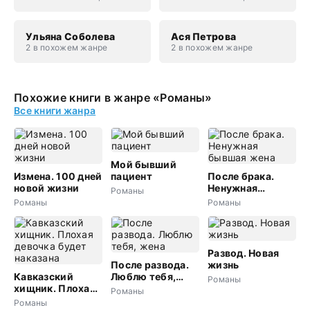
Ульяна Соболева
Ася Петрова
2 в похожем жанре
2 в похожем жанре
Похожие книги в жанре «Романы»
Все книги жанра
Мой бывший
Измена. 100 дней
пациент
После брака.
новой жизни
Ненужная
Романы
бывшая жена
Романы
Романы
Развод. Новая
После развода.
жизнь
Кавказский
Люблю тебя,
Романы
хищник. Плохая
жена
Романы
девочка будет
Романы