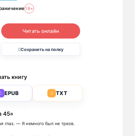
раничение
18+
Читать онлайн
Сохранить на полку
ать книгу
EPUB
TXT
в 45»
я глаз. — Я немного был не трезв.