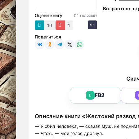
Возрастное ог
Оцени книгу
(
11
голосов)
10
1
9.1
Поделиться
Скач
FB2
Описание книги «Жестокий развод 
— Я сбил человека, — сказал муж, не поднима
— Что?.. — мой голос дрогнул.