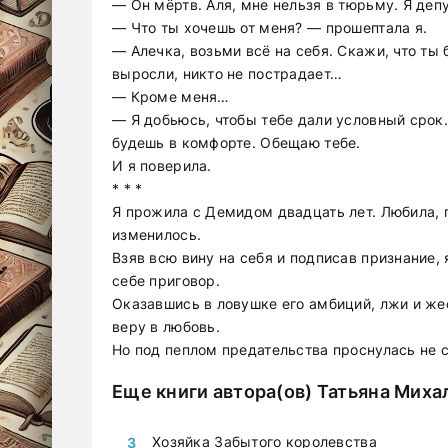
— Он мёртв. Аля, мне нельзя в тюрьму. Я деп
— Что ты хочешь от меня? — прошептала я.
— Алечка, возьми всё на себя. Скажи, что ты 
выросли, никто не пострадает…
— Кроме меня…
— Я добьюсь, чтобы тебе дали условный срок.
будешь в комфорте. Обещаю тебе.
И я поверила.
* * *
Я прожила с Демидом двадцать лет. Любила, п
изменилось.
Взяв всю вину на себя и подписав признание,
себе приговор.
Оказавшись в ловушке его амбиций, лжи и жес
веру в любовь.
Но под пеплом предательства проснулась не 
Еще книги автора(ов)
Татьяна Миха
Хозяйка Забытого королевства