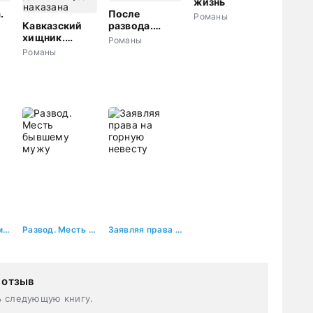
жизнь
.
После
Романы
Кавказский
развода.
а
хищник.
Люблю тебя,
Романы
Плохая
жена
Романы
девочка будет
наказана
Давай оставим малыша?
Развод. Месть бывшему мужу
Заявляя права на горную невесту
 отзыв
ь следующую книгу.