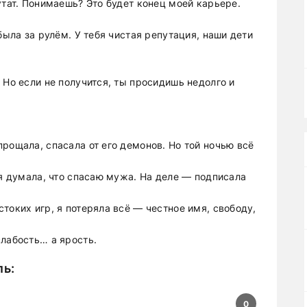
утат. Понимаешь? Это будет конец моей карьере.
была за рулём. У тебя чистая репутация, наши дети
 Но если не получится, ты просидишь недолго и
рощала, спасала от его демонов. Но той ночью всё
 я думала, что спасаю мужа. На деле — подписала
токих игр, я потеряла всё — честное имя, свободу,
слабость… а ярость.
ль
:
0