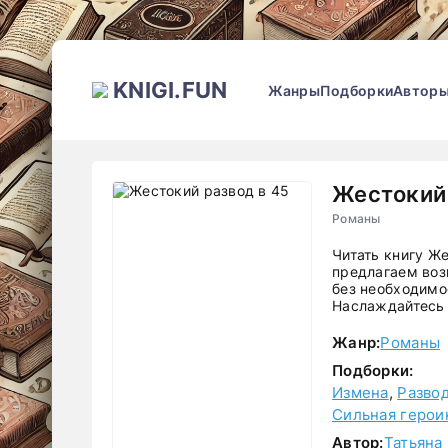
KNIGI.FUN
Жанры
Подборки
Автор
Жестокий 
Романы
Читать книгу Ж
предлагаем воз
без необходимос
Наслаждайтесь 
Жанр:
Романы
Подборки:
Измена
,
Разво
Сильная герои
Автор:
Татьяна