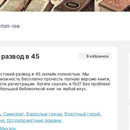
ы
ТОП-100
развод в 45
В избранное
естокий развод в 45 онлайн полностью. Мы
можность бесплатно прочесть полную версию книги,
ти регистрации. Хотите скачать в fb2? Без проблем!
большой библиотекой книг на любой вкус.
д
,
Самиздат
,
Взрослые герои
,
Властный герой
,
ня
,
Остросюжетные романы
 Михаль