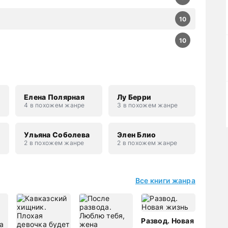
10
10
Елена Полярная
Лу Берри
4 в похожем жанре
3 в похожем жанре
н
Ульяна Соболева
Элен Блио
2 в похожем жанре
2 в похожем жанре
Все книги жанра
Развод. Новая