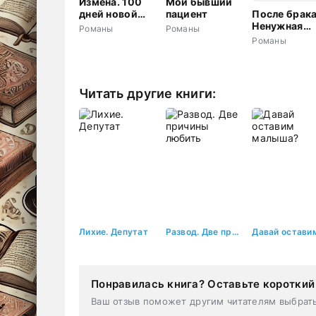
Измена. 100
Мой бывший
дней новой
пациент
После брака
жизни
Ненужная
Романы
Романы
бывшая жен
Романы
Читать другие книги:
Лихие. Депутат
Развод. Две причины любить
Понравилась книга? Оставьте короткий
Ваш отзыв поможет другим читателям выбрат