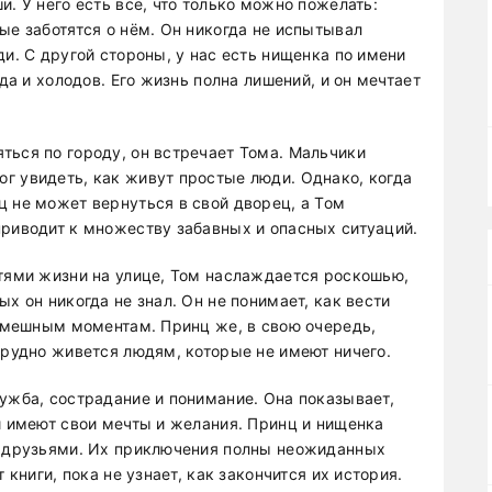
и. У него есть всё, что только можно пожелать:
ые заботятся о нём. Он никогда не испытывал
ди. С другой стороны, у нас есть нищенка по имени
ода и холодов. Его жизнь полна лишений, и он мечтает
ться по городу, он встречает Тома. Мальчики
г увидеть, как живут простые люди. Однако, когда
ц не может вернуться в свой дворец, а Том
приводит к множеству забавных и опасных ситуаций.
стями жизни на улице, Том наслаждается роскошью,
х он никогда не знал. Он не понимает, как вести
 смешным моментам. Принц же, в свою очередь,
трудно живется людям, которые не имеют ничего.
ужба, сострадание и понимание. Она показывает,
и имеют свои мечты и желания. Принц и нищенка
и друзьями. Их приключения полны неожиданных
 книги, пока не узнает, как закончится их история.