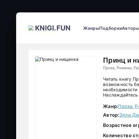
KNIGI.FUN
Жанры
Подборки
Автор
Принц и 
Проза, Романы, П
Читать книгу П
возможность бе
необходимости р
Наслаждайтесь 
Жанр:
Проза
,
Р
Автор:
Элли Д
Возрастное ог
Количество ст