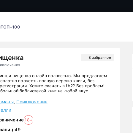
ы
ТОП-100
нищенка
В избранное
риключения
ринц и нищенка онлайн полностью. Мы предлагаем
сплатно прочесть полную версию книги, без
егистрации. Хотите скачать в fb2? Без проблем!
большой библиотекой книг на любой вкус.
оманы
,
Приключения
желли
раничение
18+
раниц:
49