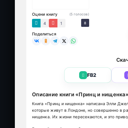
Оцени книгу
(
5
голосов)
4
1
8
Поделиться
Скач
FB2
Описание книги «Принц и нищенка
Книга «Принц и нищенка» написана Элли Джел
которые живут в Лондоне, но совершенно в р
нищенка. Их жизни пересекаются, и это прив