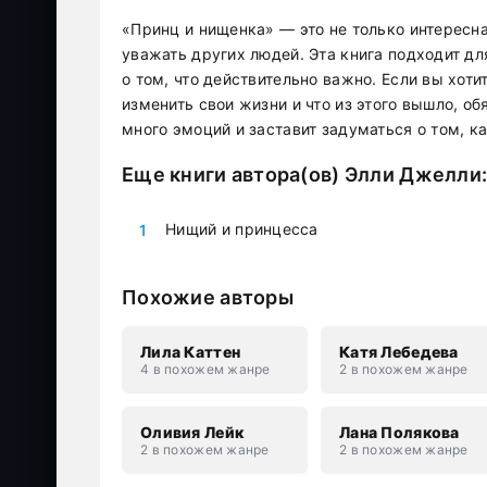
«Принц и нищенка» — это не только интересна
уважать других людей. Эта книга подходит дл
о том, что действительно важно. Если вы хоти
изменить свои жизни и что из этого вышло, об
много эмоций и заставит задуматься о том,
Еще книги автора(ов)
Элли Джелли
Нищий и принцесса
Похожие авторы
Лила Каттен
Катя Лебедева
4 в похожем жанре
2 в похожем жанре
Оливия Лейк
Лана Полякова
2 в похожем жанре
2 в похожем жанре