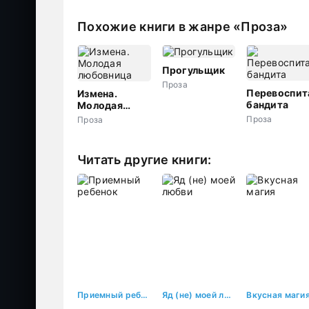
Похожие книги в жанре «Проза»
Прогульщик
Проза
Перевоспит
Измена.
бандита
Молодая
любовница
Проза
Проза
Читать другие книги:
Приемный ребенок
Яд (не) моей любви
Вкусная маги