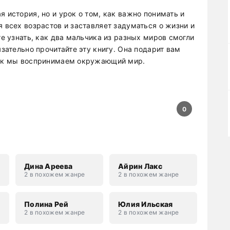
я история, но и урок о том, как важно понимать и
я всех возрастов и заставляет задуматься о жизни и
те узнать, как два мальчика из разных миров смогли
язательно прочитайте эту книгу. Она подарит вам
 как мы воспринимаем окружающий мир.
:
0
Дина Ареева
Айрин Лакс
2 в похожем жанре
2 в похожем жанре
Полина Рей
Юлия Ильская
2 в похожем жанре
2 в похожем жанре