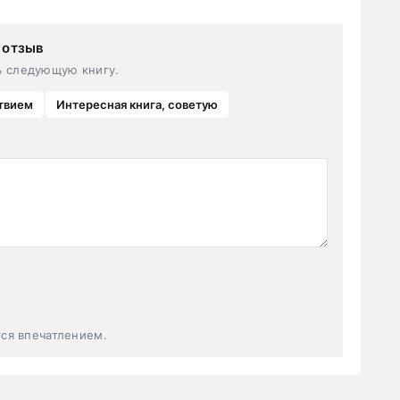
 отзыв
ь следующую книгу.
твием
Интересная книга, советую
тся впечатлением.