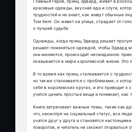
Главный герой, принц Эдвард, живет в роскош
красивые одежды, вкусная еда и слуги, котор
трудностей и не знает, как живут обычные лю
Том Кент. Он живет на улице, страдает от гол
о лучшей судьбе.
Однажды, когда принц Эдвард решает прогуля
решают поменяться одеждой, чтобы Эдвард мо
они меняются, происходит неожиданное: прин
оказывается в мире королевской жизни. Это 
В то время как принц сталкивается с трудно
но также сталкивается с проблемами, о которы
себя в королевских кругах, и это приводит к
учится ценить простые вещи и понимает, как 
Книга затрагивает важные темы, такие как др
что, несмотря на социальный статус, все люд
учатся друг у друга и становятся настоящим
поворотов, и читатель не сможет оторваться от