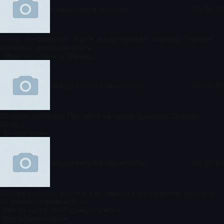
Безымянный читатель
05.08.26
Очень понравилась. Как в жизниЧитала и плакала. Героиня
молодец. Жизнь прожить
Меня не сломать. Развод
Неизвестный комментатор
03.08.26
Отлично написано.Прочитал на одном дыхании.Срасибо
автору!
Всегда один
Неизвестный комментатор
02.08.26
Иногда немного жёстко, нет лишних рассуждений, рассказ
не слишком длинный, но
Месть мужу. Любовнице привет!
Все комментарии