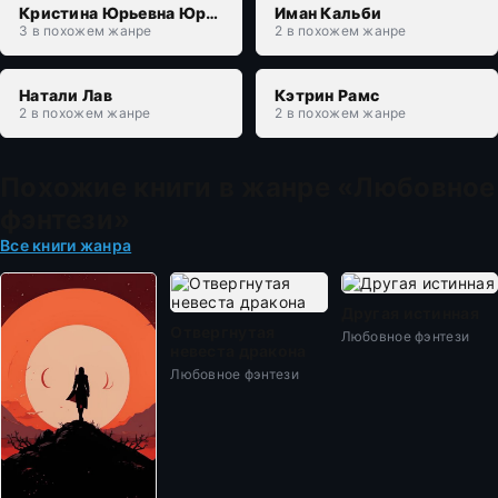
Кристина Юрьевна Юраш
Иман Кальби
3 в похожем жанре
2 в похожем жанре
Натали Лав
Кэтрин Рамс
2 в похожем жанре
2 в похожем жанре
Похожие книги в жанре «Любовное
фэнтези»
Все книги жанра
Другая истинная
Отвергнутая
Любовное фэнтези
невеста дракона
Любовное фэнтези