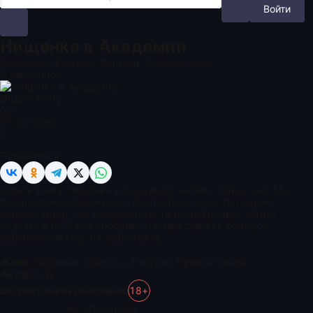
Войти
Нищенка в Академии
Любовное фэнтези, Фэнтези, Приключения
В избранное
Оцени книгу
0
0
(
0
голосов)
0
Поделиться
Читать книгу Нищенка в Академии онлайн полностью. Мы
предлагаем возможность бесплатно прочесть полную
версию книги, без необходимости регистрации. Хотите
скачать в fb2? Без проблем! Наслаждайтесь большой
библиотекой книг на любой вкус.
Жанр:
Любовное фэнтези
,
Фэнтези
,
Приключения
Автор:
ltvjy
Возрастное ограничение
18+
Читать онлайн