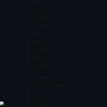
Биографии и мемуары
Наука
Эзотерика
Медицина
Технофэнтези
Саморазвитие
Женский детектив
Подборки
Академии
Богатый парень
Бытовое фэнтези
Бывшие
Деревня
Другие миры
Городское фэнтези
Harlequin
Кавказ
Криминальные
Курортный роман
Любовные детективы
Магия
Мажор
Мини романы
Молодежные
KNIGI.FUN
Муж и жена