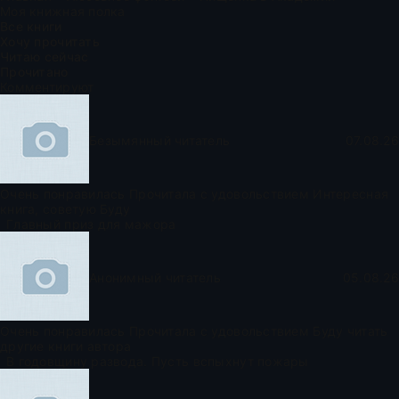
Моя книжная полка
Все книги
Хочу прочитать
Читаю сейчас
Прочитано
Комментируют
Безымянный читатель
07.08.26
Очень понравилась Прочитала с удовольствием Интересная
книга, советую Буду
Главный приз для мажора
Анонимный читатель
05.08.26
Очень понравилась Прочитала с удовольствием Буду читать
другие книги автора
В годовщину развода. Пусть вспыхнут пожары