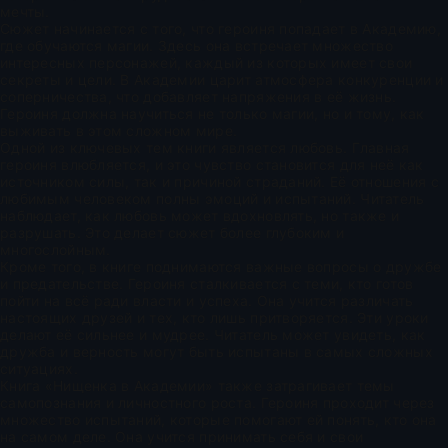
мечты.
Сюжет начинается с того, что героиня попадает в Академию,
где обучаются магии. Здесь она встречает множество
интересных персонажей, каждый из которых имеет свои
секреты и цели. В Академии царит атмосфера конкуренции и
соперничества, что добавляет напряжения в её жизнь.
Героиня должна научиться не только магии, но и тому, как
выживать в этом сложном мире.
Одной из ключевых тем книги является любовь. Главная
героиня влюбляется, и это чувство становится для неё как
источником силы, так и причиной страданий. Её отношения с
любимым человеком полны эмоций и испытаний. Читатель
наблюдает, как любовь может вдохновлять, но также и
разрушать. Это делает сюжет более глубоким и
многослойным.
Кроме того, в книге поднимаются важные вопросы о дружбе
и предательстве. Героиня сталкивается с теми, кто готов
пойти на всё ради власти и успеха. Она учится различать
настоящих друзей и тех, кто лишь притворяется. Эти уроки
делают её сильнее и мудрее. Читатель может увидеть, как
дружба и верность могут быть испытаны в самых сложных
ситуациях.
Книга «Нищенка в Академии» также затрагивает темы
самопознания и личностного роста. Героиня проходит через
множество испытаний, которые помогают ей понять, кто она
на самом деле. Она учится принимать себя и свои