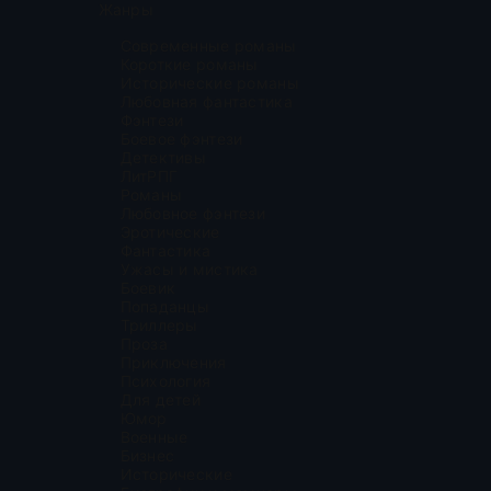
Жанры
Современные романы
Короткие романы
Исторические романы
Любовная фантастика
Фэнтези
Боевое фэнтези
Детективы
ЛитРПГ
Романы
Любовное фэнтези
Эротические
Фантастика
Ужасы и мистика
Боевик
Попаданцы
Триллеры
Проза
Приключения
Психология
Для детей
Юмор
Военные
Бизнес
Исторические