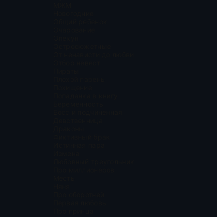
МЖМ
Новогодние
Общий ребенок
Очарование
Опекун
Остросюжетные
От ненависти до любви
Отбор невест
Пираты
Плохой парень
Похищение
Попаданка в книгу
Беременность
Босс и подчиненная
Девственница
Драконы
Фиктивный брак
Истинная пара
Измена
Любовный треугольник
Про миллионеров
Месть
Няня
Про оборотней
Первая любовь
Про принца