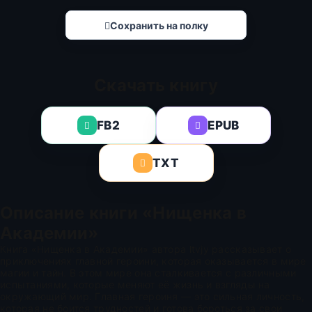
Сохранить на полку
Скачать книгу
FB2
EPUB
TXT
Описание книги «Нищенка в
Академии»
Книга «Нищенка в Академии» автора ltvjy рассказывает о
приключениях главной героини, которая оказывается в мире
магии и тайн. В этом мире она сталкивается с различными
испытаниями, которые меняют её жизнь и взгляды на
окружающий мир. Главная героиня — это сильная личность,
которая не боится трудностей и готова бороться за свои