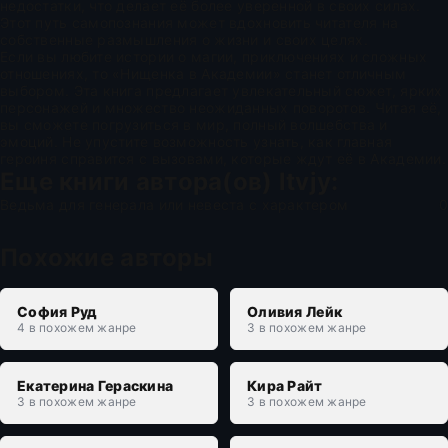
недостатки, что делает её более уверенной в своих силах.
Этот путь самопознания может вдохновить читателя на
собственные размышления о жизни и своих целях.
Если вы любите истории о магии, приключениях и сложных
отношениях, то «Нищенка в Академии» станет отличным
выбором. Эта книга предлагает увлекательный сюжет, ярких
персонажей и множество неожиданных поворотов. Читая её,
вы сможете погрузиться в мир, полный волшебства и
эмоций. Не упустите возможность узнать, как главная
героиня справится с вызовами, которые ждут её в Академии.
Еще книги автора(ов)
ltvjy
:
Ведьма для генерала или невеста с характером
0
Похожие авторы
София Руд
Оливия Лейк
4 в похожем жанре
3 в похожем жанре
Екатерина Гераскина
Кира Райт
3 в похожем жанре
3 в похожем жанре