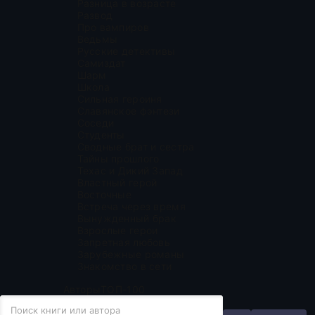
Разница в возрасте
Развод
Про вампиров
Ведьмы
Русские детективы
Самиздат
Шарм
Школа
Сильная героиня
Славянское фэнтези
Соседи
Студенты
Сводные брат и сестра
Тайны прошлого
Техас и Дикий Запад
Властный герой
Восточные
Встреча через время
Вынужденный брак
Взрослые герои
Запретная любовь
Зарубежные романы
Знакомство в сети
Авторы
ТОП-100