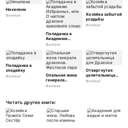
Нихилени
Хозяйка забытой
Фэнтези
усадьбы
Фэнтези
Попаданка в
Академию
Избранных, или
Фэнтези
О наглом
драконе
замолвите слово
Попаданка в
злодейку
Отвергнутая
Опальная жена
целительница
Фэнтези
генерала
для Дракона
Фэнтези
драконов.
Фэнтези
Жестокое пари
Читать другие книги: