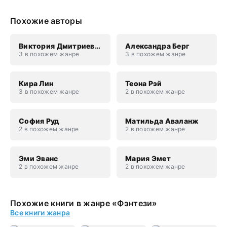
Похожие авторы
Виктория Дмитриевна Свободина
Александра Берг
3 в похожем жанре
3 в похожем жанре
Кира Лин
Теона Рэй
3 в похожем жанре
2 в похожем жанре
София Руд
Матильда Аваланж
2 в похожем жанре
2 в похожем жанре
Эми Эванс
Мария Эмет
2 в похожем жанре
2 в похожем жанре
Похожие книги в жанре «Фэнтези»
Все книги жанра