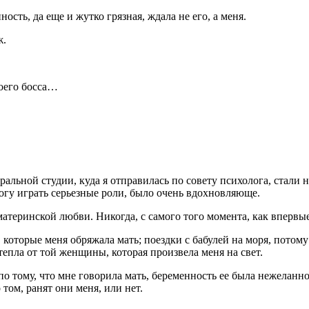
сть, да еще и жутко грязная, ждала не его, а меня.
ж.
оего босса…
тральной студии, куда я отправилась по совету психолога, стали 
 могу играть серьезные роли, было очень вдохновляюще.
материнской любви. Никогда, с самого того момента, как впервые
в которые меня обряжала мать; поездки с бабулей на моря, потом
 тепла от той женщины, которая произвела меня на свет.
 по тому, что мне говорила мать, беременность ее была нежеланн
том, ранят они меня, или нет.