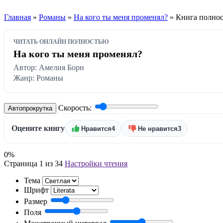
Главная
»
Романы
»
На кого ты меня променял?
» Книга полно
ЧИТАТЬ ОНЛАЙН ПОЛНОСТЬЮ
На кого ты меня променял?
Автор: Амелия Борн
Жанр: Романы
Скорость:
Автопрокрутка
Оцените книгу
Нравится
4
Не нравится
3
0%
Страница 1 из 34
Настройки чтения
Тема
Шрифт
Размер
Поля