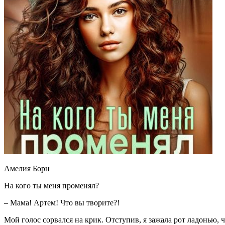
Амелия Борн
На кого ты меня променял?
– Мама! Артем! Что вы творите?!
Мой голос сорвался на крик. Отступив, я зажала рот ладонью, ч