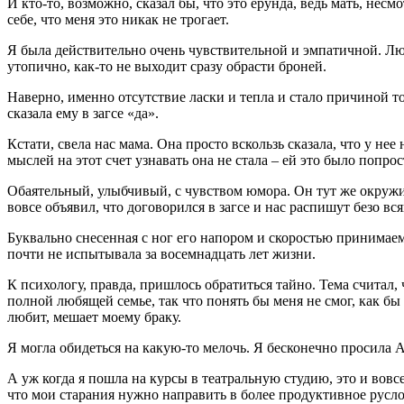
И кто-то, возможно, сказал бы, что это ерунда, ведь мать, нес
себе, что меня это никак не трогает.
Я была действительно очень чувствительной и эмпатичной. Люб
утопично, как-то не выходит сразу обрасти броней.
Наверно, именно отсутствие ласки и тепла и стало причиной то
сказала ему в загсе «да».
Кстати, свела нас мама. Она просто вскользь сказала, что у нее
мыслей на этот счет узнавать она не стала – ей это было попр
Обаятельный, улыбчивый, с чувством юмора. Он тут же окружи
вовсе объявил, что договорился в загсе и нас распишут безо 
Буквально снесенная с ног его напором и скоростью принимаемы
почти не испытывала за восемнадцать лет жизни.
К психологу, правда, пришлось обратиться тайно. Тема считал, 
полной любящей семье, так что понять бы меня не смог, как бы
любит, мешает моему браку.
Я могла обидеться на какую-то мелочь. Я бесконечно просила А
А уж когда я пошла на курсы в театральную студию, это и вовсе
что мои старания нужно направить в более продуктивное русло.