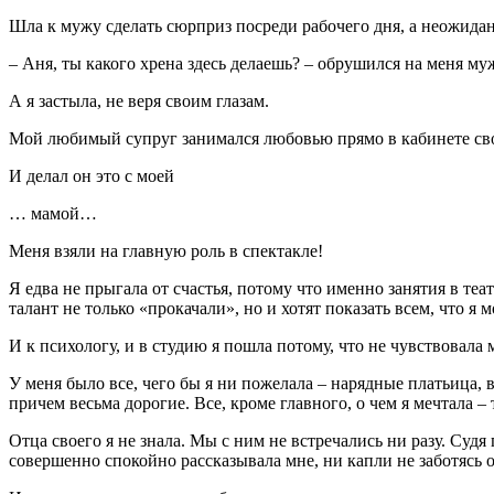
Шла к мужу сделать сюрприз посреди рабочего дня, а неожиданно
– Аня, ты какого хрена здесь делаешь? – обрушился на меня му
А я застыла, не веря своим глазам.
Мой любимый супруг занимался любовью прямо в кабинете св
И делал он это с моей
… мамой…
Меня взяли на главную роль в спектакле!
Я едва не прыгала от счастья, потому что именно занятия в теа
талант не только «прокачали», но и хотят показать всем, что я
И к психологу, и в студию я пошла потому, что не чувствовала 
У меня было все, чего бы я ни пожелала – нарядные платьица, 
причем весьма дорогие. Все, кроме главного, о чем я мечтала –
Отца своего я не знала. Мы с ним не встречались ни разу. Судя
совершенно спокойно рассказывала мне, ни капли не заботясь о 