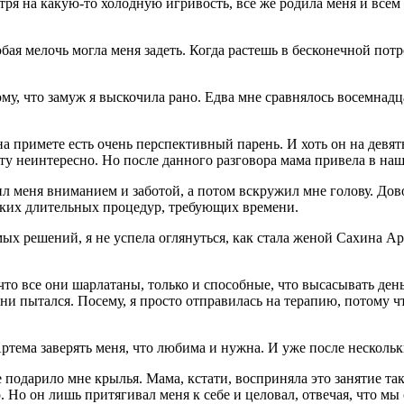
мотря на какую-то холодную игривость, все же родила меня и всем
ая мелочь могла меня задеть. Когда растешь в бесконечной пот
му, что замуж я выскочила рано. Едва мне сравнялось восемнадц
 на примете есть очень перспективный парень. И хоть он на девят
осту неинтересно. Но после данного разговора мама привела в на
л меня вниманием и заботой, а потом вскружил мне голову. До
всяких длительных процедур, требующих времени.
х решений, я не успела оглянуться, как стала женой Сахина Артем
что все они шарлатаны, только и способные, что высасывать день
 ни пытался. Посему, я просто отправилась на терапию, потому ч
ртема заверять меня, что любима и нужна. И уже после нескольки
 подарило мне крылья. Мама, кстати, восприняла это занятие так
 Но он лишь притягивал меня к себе и целовал, отвечая, что мы 