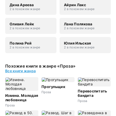
Дина Ареева
Айрин Лакс
2 в похожем жанре
2 в похожем жанре
Оливия Лейк
Лана Полякова
2 в похожем жанре
2 в похожем жанре
Полина Рей
Юлия Ильская
2 в похожем жанре
2 в похожем жанре
Похожие книги в жанре «Проза»
Все книги жанра
Прогульщик
Перевоспитать
Проза
Измена. Молодая
бандита
любовница
Проза
Проза