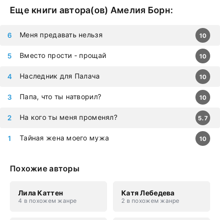
Еще книги автора(ов)
Амелия Борн
:
Меня предавать нельзя
10
Вместо прости - прощай
10
Наследник для Палача
10
Папа, что ты натворил?
10
На кого ты меня променял?
5.7
Тайная жена моего мужа
10
Похожие авторы
Лила Каттен
Катя Лебедева
4 в похожем жанре
2 в похожем жанре