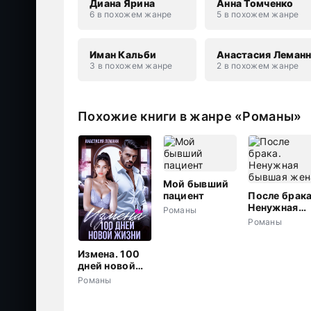
Диана Ярина
Анна Томченко
6 в похожем жанре
5 в похожем жанре
Иман Кальби
Анастасия Леман
3 в похожем жанре
2 в похожем жанре
Похожие книги в жанре «Романы»
Мой бывший
пациент
После брака
Ненужная
Романы
бывшая жен
Романы
Измена. 100
дней новой
жизни
Романы