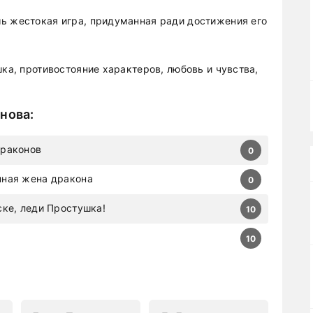
ь жестокая игра, придуманная ради достижения его
шка, противостояние характеров, любовь и чувства,
нова
:
Драконов
0
нная жена дракона
0
ске, леди Простушка!
10
10