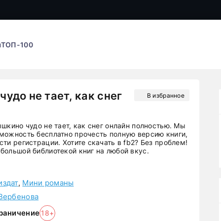
ы
ТОП-100
удо не тает, как снег
В избранное
шкино чудо не тает, как снег онлайн полностью. Мы
можность бесплатно прочесть полную версию книги,
ти регистрации. Хотите скачать в fb2? Без проблем!
большой библиотекой книг на любой вкус.
издат
,
Мини романы
Вербенова
раничение
18+