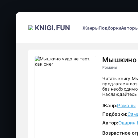
KNIGI.FUN
Жанры
Подборки
Автор
Мышкино ч
Романы
Читать книгу Мы
предлагаем воз
без необходимос
Наслаждайтесь 
Жанр:
Романы
Подборки:
Сам
Автор:
Одария 
Возрастное ог