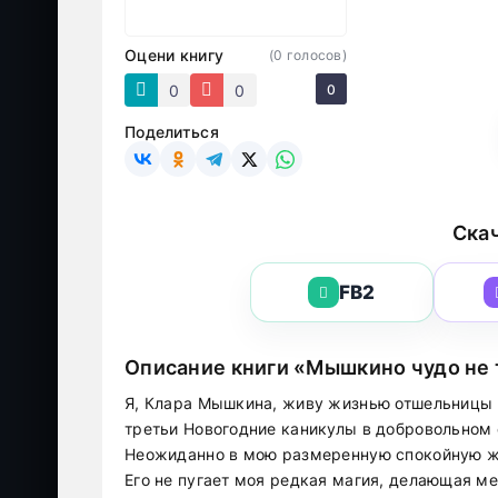
Оцени книгу
(
0
голосов)
0
0
0
Поделиться
Скач
FB2
Описание книги «Мышкино чудо не т
Я, Клара Мышкина, живу жизнью отшельницы в
третьи Новогодние каникулы в добровольном 
Неожиданно в мою размеренную спокойную жи
Его не пугает моя редкая магия, делающая ме