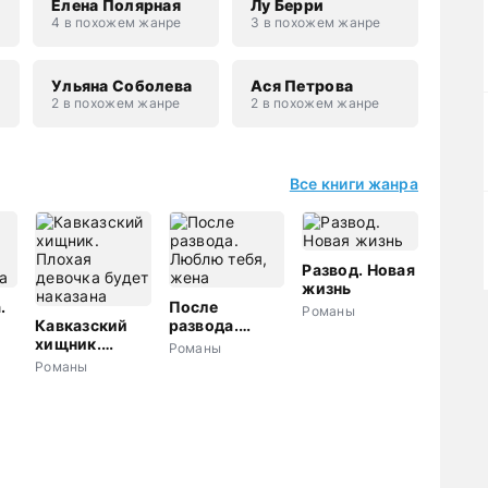
Елена Полярная
Лу Берри
4 в похожем жанре
3 в похожем жанре
н
Ульяна Соболева
Ася Петрова
2 в похожем жанре
2 в похожем жанре
Все книги жанра
Развод. Новая
жизнь
.
После
Романы
Кавказский
развода.
а
хищник.
Люблю тебя,
Романы
Плохая
жена
Романы
девочка будет
наказана