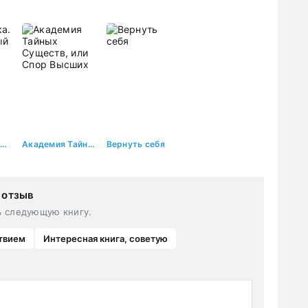
Его девочка. Вынужденный брак!
Академия Тайных Существ, или Спор Высших
Вернуть себя
 отзыв
ь следующую книгу.
твием
Интересная книга, советую