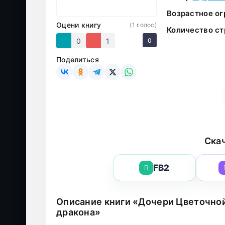
Возрастное ог
Оцени книгу
(
1
голос)
Количество ст
0
1
0
Поделиться
Скач
FB2
Описание книги «Дочери Цветочной
дракона»