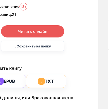
раничение
18+
раниц:
21
Читать онлайн
Сохранить на полку
ать книгу
EPUB
TXT
 долины, или Бракованная жена