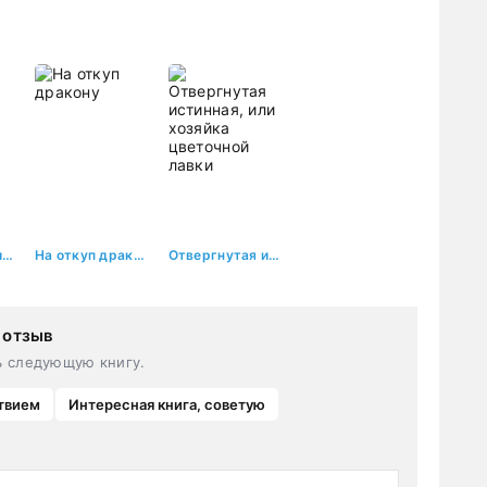
наказана
Волчья травница
На откуп дракону
Отвергнутая истинная, или хозяйка цветочной лавки
 отзыв
ь следующую книгу.
твием
Интересная книга, советую