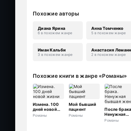
Похожие авторы
Диана Ярина
Анна Томченко
6 в похожем жанре
5 в похожем жанре
Иман Кальби
Анастасия Леман
3 в похожем жанре
2 в похожем жанре
Похожие книги в жанре «Романы»
Измена. 100
Мой бывший
дней новой
пациент
После брака
жизни
Ненужная
Романы
Романы
бывшая жен
Романы