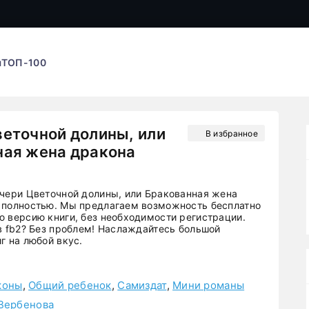
ы
ТОП-100
еточной долины, или
В избранное
ная жена дракона
очери Цветочной долины, или Бракованная жена
 полностью. Мы предлагаем возможность бесплатно
ю версию книги, без необходимости регистрации.
 в fb2? Без проблем! Наслаждайтесь большой
г на любой вкус.
коны
,
Общий ребенок
,
Самиздат
,
Мини романы
Вербенова