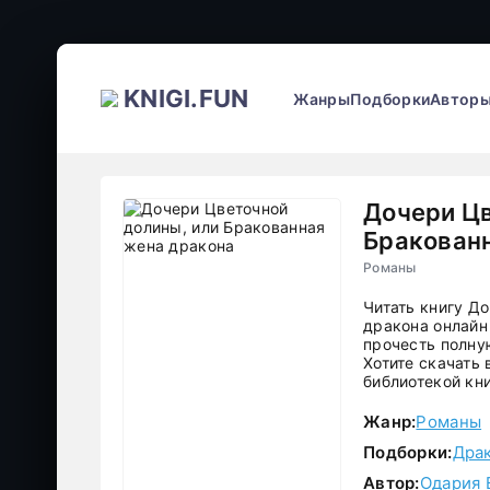
KNIGI.FUN
Жанры
Подборки
Автор
Дочери Цв
Бракован
Романы
Читать книгу Д
дракона онлайн
прочесть полну
Хотите скачать
библиотекой кни
Жанр:
Романы
Подборки:
Дра
Автор:
Одария 