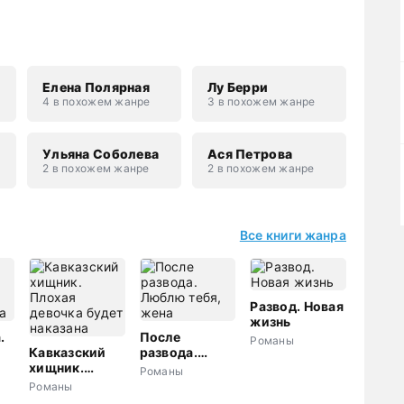
Елена Полярная
Лу Берри
4 в похожем жанре
3 в похожем жанре
н
Ульяна Соболева
Ася Петрова
2 в похожем жанре
2 в похожем жанре
Все книги жанра
Развод. Новая
жизнь
.
После
Романы
Кавказский
развода.
а
хищник.
Люблю тебя,
Романы
Плохая
жена
Романы
девочка будет