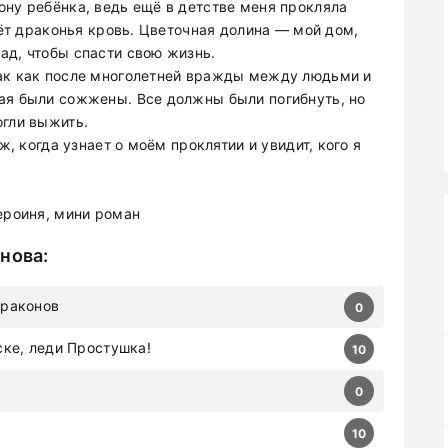
ону ребёнка, ведь ещё в детстве меня прокляла
чёт драконья кровь. Цветочная долина — мой дом,
ад, чтобы спасти свою жизнь.
так как после многолетней вражды между людьми и
ая были сожжены. Все должны были погибнуть, но
огли выжить.
ж, когда узнает о моём проклятии и увидит, кого я
ероиня, мини роман
нова
:
Драконов
0
ске, леди Простушка!
10
0
10