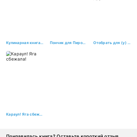
Кулинарная книга попаданки
Пончик для Пирожочка Автор: Элис Айт
Отобрать для (у) князя, или Невеста из другого места
Караул! Яга сбежала!
Понравилась книга? Оставьте короткий отзыв