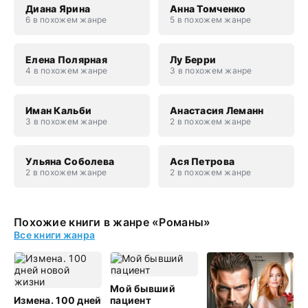
Диана Ярина
Анна Томченко
6 в похожем жанре
5 в похожем жанре
Елена Полярная
Лу Берри
4 в похожем жанре
3 в похожем жанре
Иман Кальби
Анастасия Леманн
3 в похожем жанре
2 в похожем жанре
Ульяна Соболева
Ася Петрова
2 в похожем жанре
2 в похожем жанре
Похожие книги в жанре «Романы»
Все книги жанра
Мой бывший
Измена. 100 дней
пациент