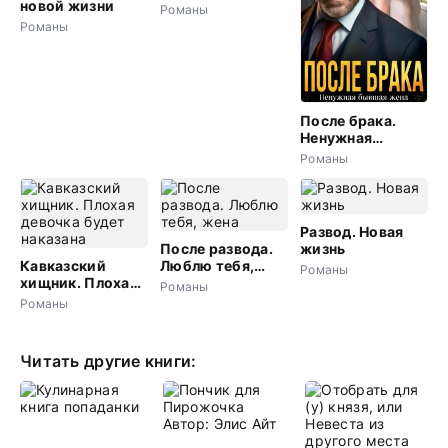
новой жизни
Романы
Романы
После брака.
Ненужная
бывшая жена
Романы
Развод. Новая
После развода.
жизнь
Кавказский
Люблю тебя,
Романы
хищник. Плохая
жена
Романы
девочка будет
Романы
наказана
Читать другие книги: