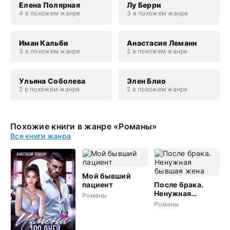
Елена Полярная
Лу Берри
4 в похожем жанре
3 в похожем жанре
Иман Кальби
Анастасия Леманн
3 в похожем жанре
2 в похожем жанре
Ульяна Соболева
Элен Блио
2 в похожем жанре
2 в похожем жанре
Похожие книги в жанре «Романы»
Все книги жанра
Мой бывший
пациент
После брака.
Ненужная
Романы
бывшая жена
Романы