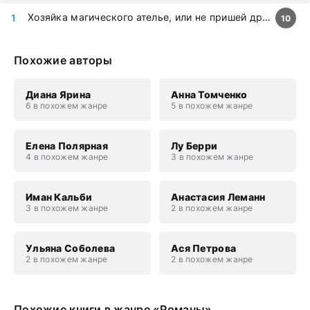
Хозяйка магического ателье, или не пришей дракону хвост, попаданка!
10
Похожие авторы
Диана Ярина
Анна Томченко
6 в похожем жанре
5 в похожем жанре
Елена Полярная
Лу Берри
4 в похожем жанре
3 в похожем жанре
Иман Кальби
Анастасия Леманн
3 в похожем жанре
2 в похожем жанре
Ульяна Соболева
Ася Петрова
2 в похожем жанре
2 в похожем жанре
Похожие книги в жанре «Романы»