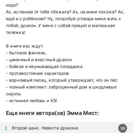
надо?
Ах, истинная от тебя сбежала? Ах, на меня похожа? Ах,
ещё и с ребёнком? Ну, попробуй уговори меня жить с
тобой, дракон. У меня с собой прицеп и маленькая
тележка!
В книге вас ждут:
- бытовое фэнтези,
- циничный и властный дракон
- бойкая и неунывающая попаданка
- противостояние характеров
- ворчливый песец, который утверждает, что он пёс
- полный комплект: заброшенный дом и шкодливые
сироты
- истинная любовь и ХЭ!
Еще книги автора(ов)
Эмма Мист
:
Второй шанс. Невеста дракона
10