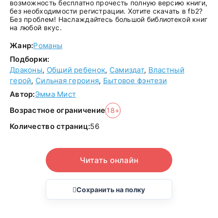
возможность бесплатно прочесть полную версию книги,
без необходимости регистрации. Хотите скачать в fb2?
Без проблем! Наслаждайтесь большой библиотекой книг
на любой вкус.
Жанр:
Романы
Подборки:
Драконы
,
Общий ребенок
,
Самиздат
,
Властный
герой
,
Сильная героиня
,
Бытовое фэнтези
Автор:
Эмма Мист
Возрастное ограничение
18+
Количество страниц:
56
Читать онлайн
Сохранить на полку