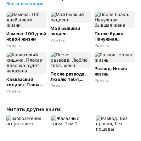
Все книги жанра
Мой бывший
Измена. 100 дней
пациент
После брака.
новой жизни
Ненужная
Романы
бывшая жена
Романы
Романы
Развод. Новая
После развода.
жизнь
Кавказский
Люблю тебя,
Романы
хищник. Плохая
жена
Романы
девочка будет
Романы
наказана
Читать другие книги: