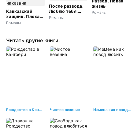
Развод. Новая
После развода.
жизнь
Кавказский
Люблю тебя,
Романы
хищник. Плохая
жена
Романы
девочка будет
Романы
наказана
Читать другие книги:
Рождество в Кентбери
Чистое везение
Измена как повод любить