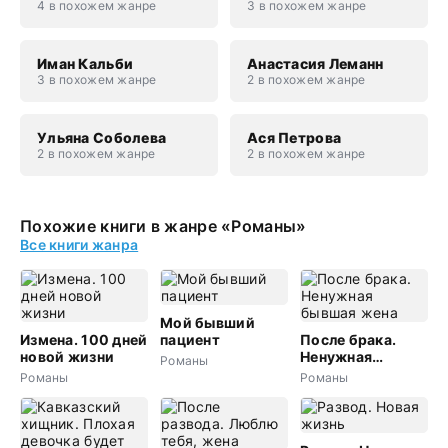
4 в похожем жанре
3 в похожем жанре
Иман Кальби
Анастасия Леманн
3 в похожем жанре
2 в похожем жанре
Ульяна Соболева
Ася Петрова
2 в похожем жанре
2 в похожем жанре
Похожие книги в жанре «Романы»
Все книги жанра
Мой бывший
Измена. 100 дней
пациент
После брака.
новой жизни
Ненужная
Романы
бывшая жена
Романы
Романы