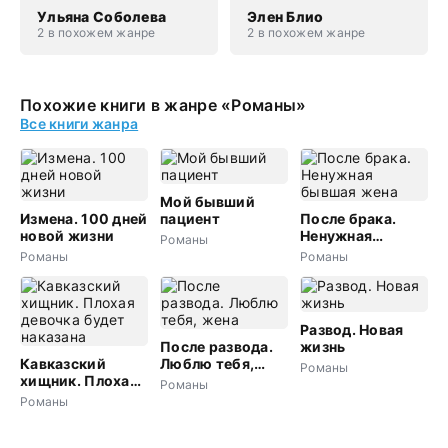
Ульяна Соболева
Элен Блио
2 в похожем жанре
2 в похожем жанре
Похожие книги в жанре «Романы»
Все книги жанра
Мой бывший
Измена. 100 дней
пациент
После брака.
новой жизни
Ненужная
Романы
бывшая жена
Романы
Романы
Развод. Новая
После развода.
жизнь
Кавказский
Люблю тебя,
Романы
хищник. Плохая
жена
Романы
девочка будет
Романы
наказана