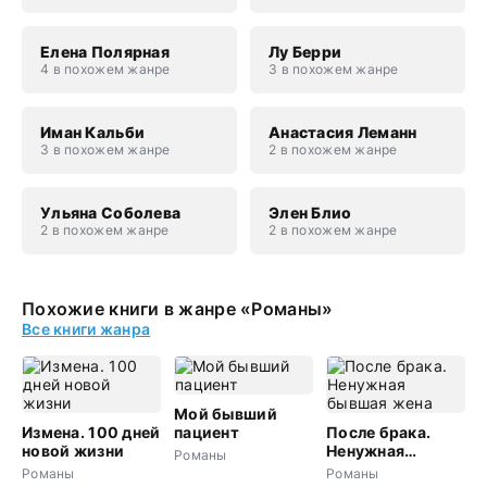
Елена Полярная
Лу Берри
4 в похожем жанре
3 в похожем жанре
Иман Кальби
Анастасия Леманн
3 в похожем жанре
2 в похожем жанре
Ульяна Соболева
Элен Блио
2 в похожем жанре
2 в похожем жанре
Похожие книги в жанре «Романы»
Все книги жанра
Мой бывший
Измена. 100 дней
пациент
После брака.
новой жизни
Ненужная
Романы
бывшая жена
Романы
Романы