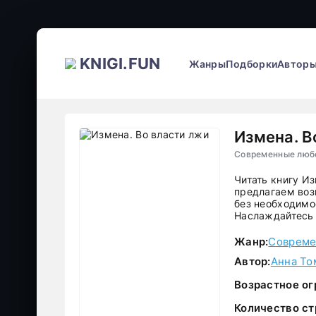
KNIGI.FUN
Жанры
Подборки
Автор
Измена. В
Современные любо
Читать книгу И
предлагаем воз
без необходимос
Наслаждайтесь 
Жанр:
Совреме
Автор:
Анна То
Возрастное ог
Количество ст