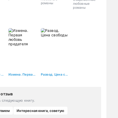
предателя
романы
любовные
романы
Измена. Верни мне мою жизнь
Измена. Первая любовь предателя
Развод. Цена свободы
 отзыв
ь следующую книгу.
твием
Интересная книга, советую