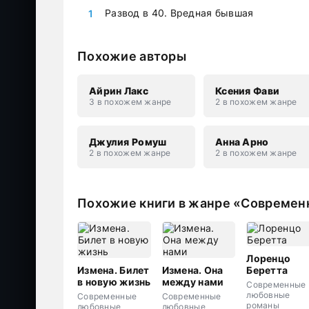
Развод в 40. Вредная бывшая
Похожие авторы
Айрин Лакс
Ксения Фави
3 в похожем жанре
2 в похожем жанре
Джулия Ромуш
Анна Арно
2 в похожем жанре
2 в похожем жанре
Похожие книги в жанре «Совреме
Лоренцо
Измена. Билет
Измена. Она
Беретта
в новую жизнь
между нами
Современные
любовные
Современные
Современные
романы
любовные
любовные