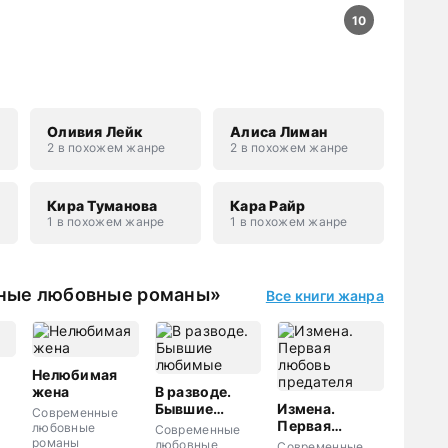
10
Оливия Лейк
Алиса Лиман
2 в похожем жанре
2 в похожем жанре
Кира Туманова
Кара Райр
1 в похожем жанре
1 в похожем жанре
нные любовные романы»
Все книги жанра
Нелюбимая
жена
В разводе.
Бывшие
Измена.
Современные
любимые
Первая
любовные
Современные
любовь
романы
любовные
Современные