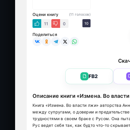
Оцени книгу
(
11
голосов)
11
0
10
Поделиться
Скач
FB2
Описание книги «Измена. Во власт
Книга «Измена. Во власти лжи» авторства А
между супругами, о доверии и предательстве.
трудностями в своем браке с Русом. Она пыта
Рус ведет себя так, как будто что-то скрывает