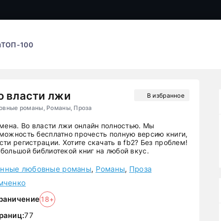
ы
ТОП-100
о власти лжи
В избранное
вные романы, Романы, Проза
змена. Во власти лжи онлайн полностью. Мы
можность бесплатно прочесть полную версию книги,
ти регистрации. Хотите скачать в fb2? Без проблем!
большой библиотекой книг на любой вкус.
нные любовные романы
,
Романы
,
Проза
мченко
раничение
18+
раниц:
77