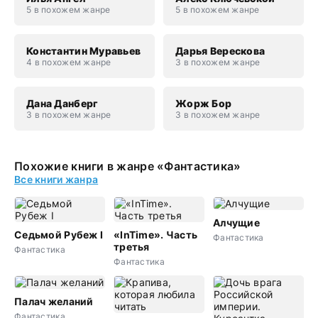
5 в похожем жанре
5 в похожем жанре
Константин Муравьев
Дарья Верескова
4 в похожем жанре
3 в похожем жанре
Дана Данберг
Жорж Бор
3 в похожем жанре
3 в похожем жанре
Похожие книги в жанре «Фантастика»
Все книги жанра
Алчущие
Седьмой Рубеж I
«InTime». Часть
Фантастика
третья
Фантастика
Фантастика
Палач желаний
Фантастика