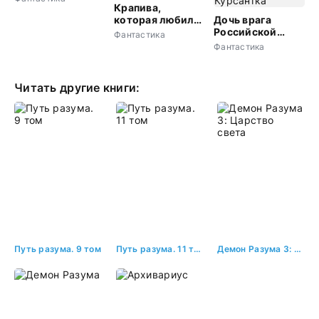
Крапива,
которая любила
Дочь врага
читать
Российской
Фантастика
империи.
Фантастика
Курсантка
Читать другие книги:
Путь разума. 9 том
Путь разума. 11 том
Демон Разума 3: Царство света