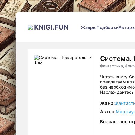
KNIGI.FUN
Жанры
Подборки
Автор
Система. 
Фантастика, Фэнт
Читать книгу С
предлагаем воз
без необходимос
Наслаждайтесь 
Жанр:
Фантаст
Автор:
Морфиу
Возрастное ог