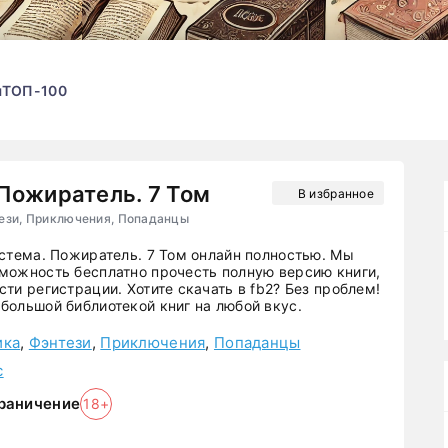
ы
ТОП-100
Пожиратель. 7 Том
В избранное
ези, Приключения, Попаданцы
истема. Пожиратель. 7 Том онлайн полностью. Мы
можность бесплатно прочесть полную версию книги,
ти регистрации. Хотите скачать в fb2? Без проблем!
большой библиотекой книг на любой вкус.
ика
,
Фэнтези
,
Приключения
,
Попаданцы
с
раничение
18+