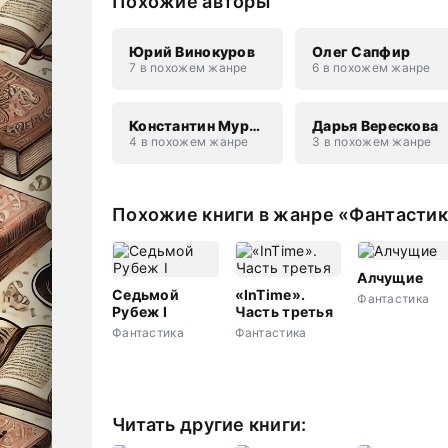
Похожие авторы
Юрий Винокуров
Олег Сапфир
7 в похожем жанре
6 в похожем жанре
Константин Муравьев
Дарья Верескова
4 в похожем жанре
3 в похожем жанре
Похожие книги в жанре «Фантасти
Алчущие
Седьмой
«InTime».
Фантастика
Рубеж I
Часть третья
Фантастика
Фантастика
Читать другие книги: