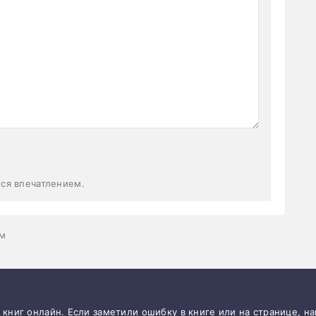
тся впечатлением.
ом
и книг онлайн. Если заметили ошибку в книге или на странице, н