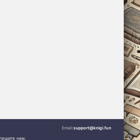
Email:
support@knigi.fun
апишите нам.