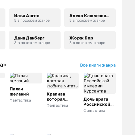
Илья Ангел
Алекс Ключевской
5 в похожем жанре
5 в похожем жанре
Дана Данберг
Жорж Бор
3 в похожем жанре
3 в похожем жанре
ка»
Все книги жанра
Палач
желаний
Крапива,
которая
Дочь врага
Фантастика
любила
Российской
Фантастика
читать
империи.
Фантастика
Курсантка