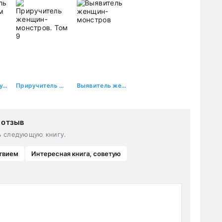
Пожиратель чудовищ. Том второй «Строитель руин»
Приручитель женщин-монстров. Том 9
Выявитель женщин-монстров
 отзыв
ь следующую книгу.
твием
Интересная книга, советую