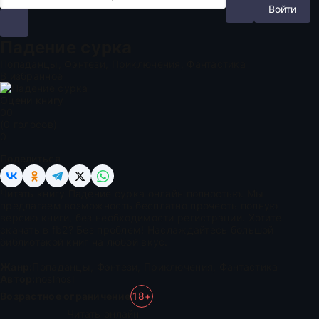
Войти
Падение сурка
Попаданцы, Фэнтези, Приключения, Фантастика
В избранное
Оцени книгу
0
0
(
0
голосов)
0
Поделиться
Читать книгу Падение сурка онлайн полностью. Мы
предлагаем возможность бесплатно прочесть полную
версию книги, без необходимости регистрации. Хотите
скачать в fb2? Без проблем! Наслаждайтесь большой
библиотекой книг на любой вкус.
Жанр:
Попаданцы
,
Фэнтези
,
Приключения
,
Фантастика
Автор:
noslnosl
Возрастное ограничение
18+
Читать онлайн