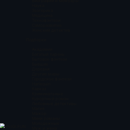
Биографии и мемуары
Наука
Эзотерика
Медицина
Технофэнтези
Саморазвитие
Женский детектив
Подборки
Академии
Богатый парень
Бытовое фэнтези
Бывшие
Деревня
Другие миры
Городское фэнтези
Harlequin
Кавказ
Криминальные
Курортный роман
Любовные детективы
Магия
Мажор
Мини романы
Молодежные
KNIGI.FUN
Муж и жена