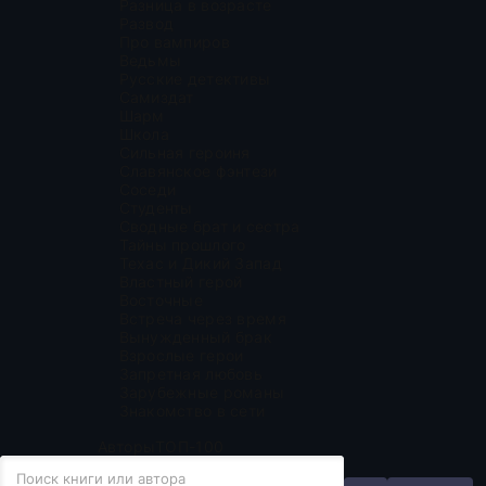
Разница в возрасте
Развод
Про вампиров
Ведьмы
Русские детективы
Самиздат
Шарм
Школа
Сильная героиня
Славянское фэнтези
Соседи
Студенты
Сводные брат и сестра
Тайны прошлого
Техас и Дикий Запад
Властный герой
Восточные
Встреча через время
Вынужденный брак
Взрослые герои
Запретная любовь
Зарубежные романы
Знакомство в сети
Авторы
ТОП-100