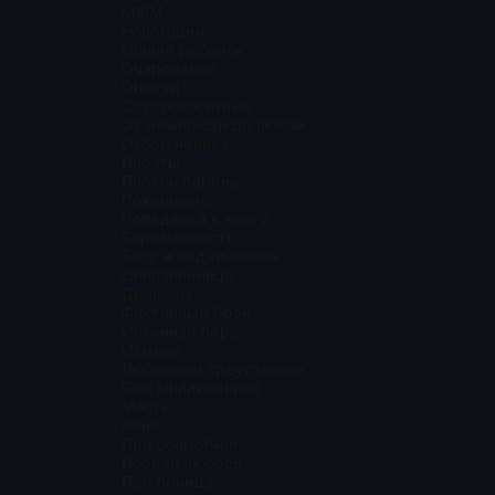
МЖМ
Новогодние
Общий ребенок
Очарование
Опекун
Остросюжетные
От ненависти до любви
Отбор невест
Пираты
Плохой парень
Похищение
Попаданка в книгу
Беременность
Босс и подчиненная
Девственница
Драконы
Фиктивный брак
Истинная пара
Измена
Любовный треугольник
Про миллионеров
Месть
Няня
Про оборотней
Первая любовь
Про принца