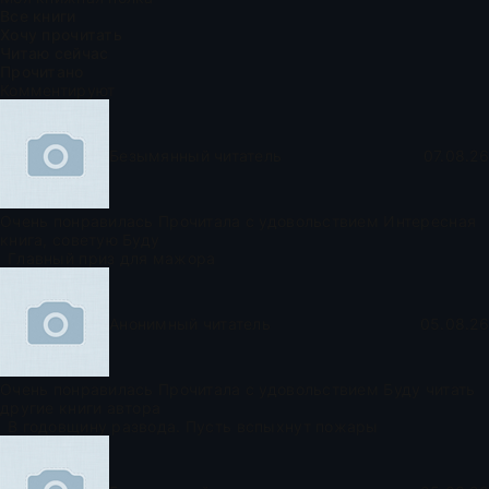
Все книги
Хочу прочитать
Читаю сейчас
Прочитано
Комментируют
Безымянный читатель
07.08.26
Очень понравилась Прочитала с удовольствием Интересная
книга, советую Буду
Главный приз для мажора
Анонимный читатель
05.08.26
Очень понравилась Прочитала с удовольствием Буду читать
другие книги автора
В годовщину развода. Пусть вспыхнут пожары