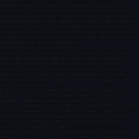
Сюжет начинается с того, что Жан-Поль оказывается в
городе, куда прибывает множество беженцев. Это создает
напряженную атмосферу, так как гостиницы переполнены, а
люди вынуждены искать укрытие на улицах. Главный герой
наблюдает за хаосом, который царит вокруг, и понимает, что
ему нужно найти способ выжить в этом непростом мире. Он
сталкивается с различными персонажами, которые помогают
или мешают ему в его путешествии.
Жан-Поль также задумывается о бизнесе. Он хочет открыть
печатный бизнес, но сталкивается с проблемами. В этом
мире книги дорогие и редкие, а маги, занимающиеся их
изданием, не хотят терять свою монополию. Главный герой
понимает, что ему нужно быть осторожным, чтобы не
навлечь на себя гнев магов. Он размышляет о том, как
можно улучшить свою жизнь и жизнь окружающих, но не
знает, с чего начать.
В процессе своих приключений Жан-Поль сталкивается с
драконом. Это существо вызывает у него страх и ужас.
Дракон — мощное и опасное создание, и встреча с ним
становится одним из самых напряженных моментов в книге.
Жан-Поль понимает, что ему нужно проявить смелость и
находчивость, чтобы справиться с этой угрозой. Эта часть
сюжета добавляет динамики и напряжения, заставляя
читателя переживать за героя.
Книга «Падение сурка» полна неожиданных поворотов и
интересных событий. Жан-Поль не только пытается выжить,