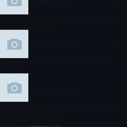
Безымянный читатель
05.08.26
Очень понравилась. Как в жизниЧитала и плакала. Героиня
молодец. Жизнь прожить
Меня не сломать. Развод
Неизвестный комментатор
03.08.26
Отлично написано.Прочитал на одном дыхании.Срасибо
автору!
Всегда один
Неизвестный комментатор
02.08.26
Иногда немного жёстко, нет лишних рассуждений, рассказ
не слишком длинный, но
Месть мужу. Любовнице привет!
Все комментарии
Популярное за неделю