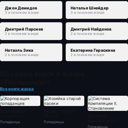
Джон Демидов
Наталья Шнейдер
3 в похожем жанре
3 в похожем жанре
Дмитрий Парсиев
Дмитрий Найденов
2 в похожем жанре
2 в похожем жанре
Натаэль Зика
Екатерина Гераскина
2 в похожем жанре
2 в похожем жанре
Похожие книги в жанре
«Попаданцы»
Все книги жанра
Корпорация
Хозяйка старой
попаданцев
пасеки
Система
Компиляции II.
Попаданцы
Попаданцы
Становление
Попаданцы