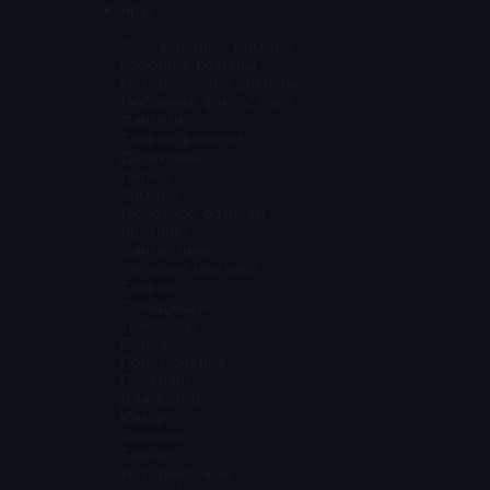
Жанры
Современные романы
Короткие романы
Исторические романы
Любовная фантастика
Фэнтези
Боевое фэнтези
Детективы
ЛитРПГ
Романы
Любовное фэнтези
Эротические
Фантастика
Ужасы и мистика
Боевик
Попаданцы
Триллеры
Проза
Приключения
Психология
Для детей
Юмор
Военные
Бизнес
Исторические