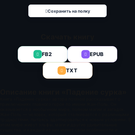
Сохранить на полку
Скачать книгу
FB2
EPUB
TXT
Описание книги «Падение сурка»
Книга «Падение сурка» автора noslnosl рассказывает о
приключениях главного героя по имени Жан-Поль. Он
оказывается в необычном мире, полном магии и загадок.
Жан-Поль — человек, который сталкивается с различными
трудностями, пытаясь адаптироваться к новым условиям. В
этом мире живут эльфы, маги и другие удивительные
существа, и каждый из них имеет свои особенности и
привычки.