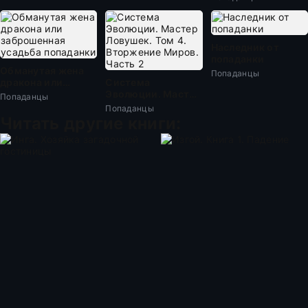
Наследник от
попаданки
Обманутая жена
Попаданцы
дракона или
Система
заброшенная
Эволюции. Мастер
Попаданцы
усадьба попаданки
Ловушек. Том 4.
Попаданцы
Вторжение Миров.
Читать другие книги:
Часть 2