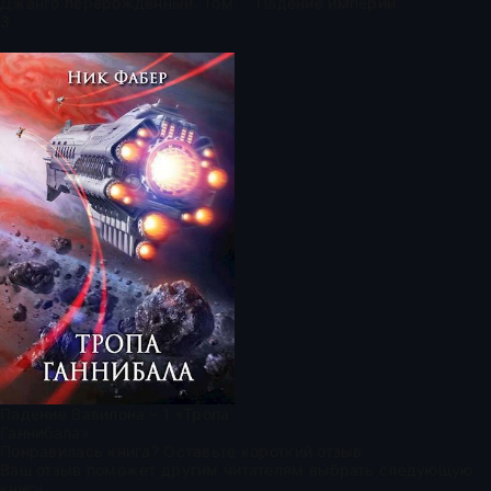
Джанго перерожденный. Том
Падение империй
3
Падение Вавилона – 1 «Тропа
Ганнибала»
Понравилась книга? Оставьте короткий отзыв
Ваш отзыв поможет другим читателям выбрать следующую
книгу.