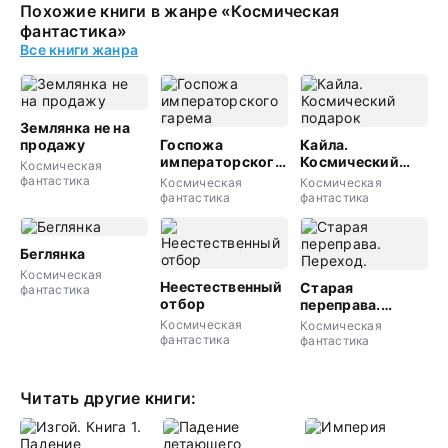
Похожие книги в жанре «Космическая
фантастика»
Все книги жанра
Землянка не на
продажу
Госпожа
Кайла.
императорского
Космический
Космическая
гарема
подарок
фантастика
Космическая
Космическая
фантастика
фантастика
Беглянка
Космическая
Неестественный
Старая
фантастика
отбор
переправа.
Переход.
Космическая
Космическая
фантастика
фантастика
Читать другие книги: