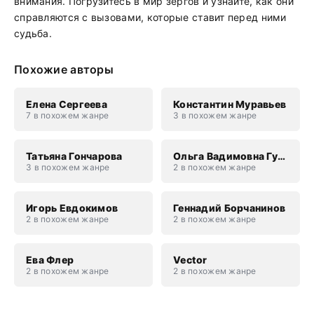
внимания. Погрузитесь в мир зергов и узнайте, как они
справляются с вызовами, которые ставит перед ними
судьба.
Похожие авторы
Елена Сергеева
Константин Муравьев
7 в похожем жанре
3 в похожем жанре
Татьяна Гончарова
Ольга Вадимовна Гусейнова
3 в похожем жанре
2 в похожем жанре
Игорь Евдокимов
Геннадий Борчанинов
2 в похожем жанре
2 в похожем жанре
Ева Флер
Vector
2 в похожем жанре
2 в похожем жанре