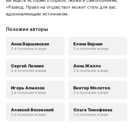
вы ищете историю о борьбе, любви и самопознании,
«Развод. Право на отцовство» может стать для вас
вдохновляющим источником.
Похожие авторы
Анна Варшевская
Елена Верная
3 в похожем жанре
3 в похожем жанре
Сергей Линник
Анна Жилло
3 в похожем жанре
2 в похожем жанре
Игорь Алмазов
Виктор Молотов
2 в похожем жанре
2 в похожем жанре
Алексей Вязовский
Ольга Тимофеева
2 в похожем жанре
2 в похожем жанре