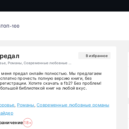
ы
ТОП-100
предал
В избранное
Медицина и здоровье, Романы, Современные любовные романы
ы меня предал онлайн полностью. Мы предлагаем
сплатно прочесть полную версию книги, без
егистрации. Хотите скачать в fb2? Без проблем!
большой библиотекой книг на любой вкус.
оровье
,
Романы
,
Современные любовные романы
найдер
раничение
18+