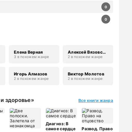
0
0
Елена Верная
Алексей Вязовский
3 в похожем жанре
2 в похожем жанре
Игорь Алмазов
Виктор Молотов
2 в похожем жанре
2 в похожем жанре
 и здоровье»
Все книги жанра
Диагноз: В
самое сердце
Развод. Право