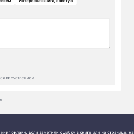
твием
Интересная книга, советую
тся впечатлением.
л
и книг онлайн. Если заметили ошибку в книге или на странице, н