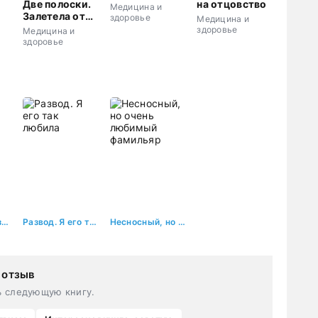
Две полоски.
на отцовство
Медицина и
Залетела от
здоровье
Медицина и
незнакомца
здоровье
Медицина и
здоровье
Полюби меня заново
Развод. Я его так любила
Несносный, но очень любимый фамильяр
 отзыв
ь следующую книгу.