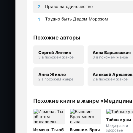
Право на одиночество
Трудно быть Дедом Морозом
Похожие авторы
Сергей Линник
Анна Варшевская
3 в похожем жанре
3 в похожем жанре
Анна Жилло
Алексей Аржанов
2 в похожем жанре
2 в похожем жанре
Похожие книги в жанре «Медицина
Тайные узы
Медицина и
Измена. Ты об
Бывшие. Врач
здоровье