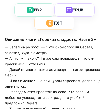
FB2
EPUB
TXT
Описание книги «Горькая сладость. Часть 2»
— Запал на рыжую? — с улыбкой спросил Серега,
заметив, куда я смотрю.
— А что тут такого? Ты же сам понимаешь, что они
красивые? — ответил я.
— Давай немного разжигаем азарт, — хитро произнес
Серый.
— И как именно? — с прищуром спросил я, делая еще
один глоток.
— Разведем этих красоток на секс. Кто первым
добьется успеха, тот и выиграл, — с улыбкой
предложил Серега.
— Ты что, с ума сошел? — возмутился я.