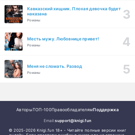
Кавказский хищник. Плохая девочка будет
наказана
Романы
Месть мужу. Любовнице привет!
Романы
Меня не сломать. Развод
Романы
Авторы
ТОП-100
Правообладателям
Поддержка
Email:
support@knigi.fun
© 2025-2026 Knigi.fun 18+ - Читайте полные версии книг