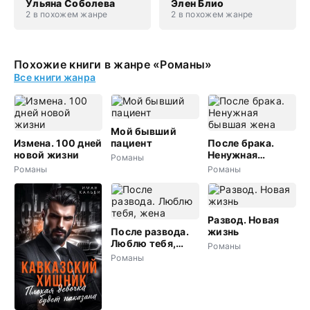
Ульяна Соболева
Элен Блио
2 в похожем жанре
2 в похожем жанре
Похожие книги в жанре «Романы»
Все книги жанра
Мой бывший
Измена. 100 дней
пациент
После брака.
новой жизни
Ненужная
Романы
бывшая жена
Романы
Романы
Развод. Новая
После развода.
жизнь
Люблю тебя,
Романы
жена
Романы