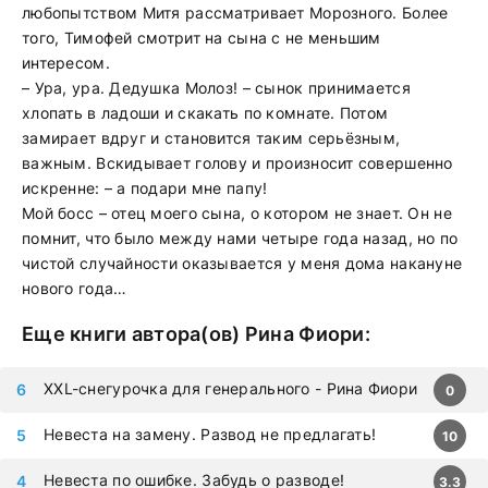
любопытством Митя рассматривает Морозного. Более
того, Тимофей смотрит на сына с не меньшим
интересом.
– Ура, ура. Дедушка Молоз! – сынок принимается
хлопать в ладоши и скакать по комнате. Потом
замирает вдруг и становится таким серьёзным,
важным. Вскидывает голову и произносит совершенно
искренне: – а подари мне папу!
Мой босс – отец моего сына, о котором не знает. Он не
помнит, что было между нами четыре года назад, но по
чистой случайности оказывается у меня дома накануне
нового года…
Еще книги автора(ов)
Рина Фиори
:
XXL-снегурочка для генерального - Рина Фиори
0
Невеста на замену. Развод не предлагать!
10
Невеста по ошибке. Забудь о разводе!
3.3