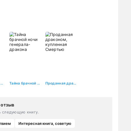
Мама. Жена. Истинная
Тайна брачной ночи генерала-дракона
Проданная драконом, купленная Смертью
 отзыв
ь следующую книгу.
твием
Интересная книга, советую