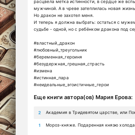
расцвела метка истинности, в сердце же всп
мужчиной. А в чреве затеплилась новая жизнь.
Но дракон не захотел меня.
И теперь я должна выбрать: остаться с мужем
судьбе - одной, но с ребёнком дракона под с
#властный_дракон
#любовный_треугольник
#беременная_героиня
#безудержная_грешная_страсть
#измена
#истинная_пара
#неидеальные_эгоистичные_герои
Еще книги автора(ов)
Мария Ерова
:
Академия в Тридевятом царстве, или По
Мороз-княже. Подаренная князю холода