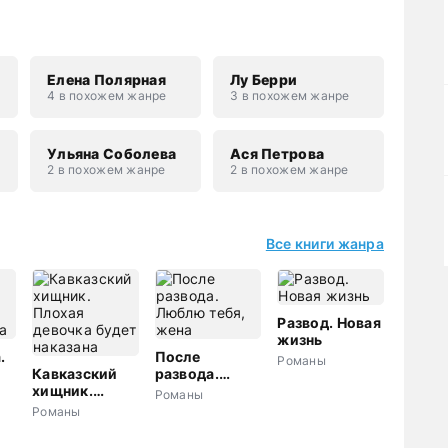
Елена Полярная
Лу Берри
4 в похожем жанре
3 в похожем жанре
н
Ульяна Соболева
Ася Петрова
2 в похожем жанре
2 в похожем жанре
Все книги жанра
Развод. Новая
жизнь
.
После
Романы
Кавказский
развода.
а
хищник.
Люблю тебя,
Романы
Плохая
жена
Романы
девочка будет
наказана