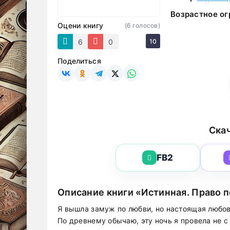
Возрастное ог
Оцени книгу
(
6
голосов)
6
0
10
Поделиться
Скач
FB2
Описание книги «Истинная. Право 
Я вышла замуж по любви, но настоящая любов
По древнему обычаю, эту ночь я провела не с