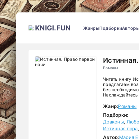
KNIGI.FUN
Жанры
Подборки
Автор
Истинная.
Романы
Читать книгу И
предлагаем воз
без необходимос
Наслаждайтесь 
Жанр:
Романы
Подборки:
Драконы
,
Любо
Истинная пара
Автор:
Мария Е