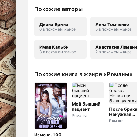
Похожие авторы
Диана Ярина
Анна Томченко
6 в похожем жанре
5 в похожем жанре
Иман Кальби
Анастасия Леман
3 в похожем жанре
2 в похожем жанре
Похожие книги в жанре «Романы»
Мой бывший
пациент
После брака
Ненужная
Романы
бывшая жен
Романы
Измена. 100