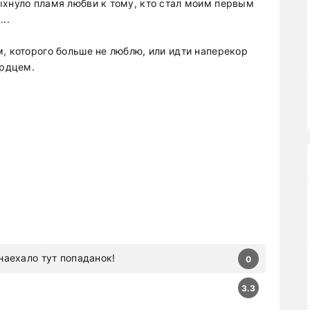
ыхнуло пламя любви к тому, кто стал моим первым
..
, которого больше не люблю, или идти наперекор
ердцем.
наехало тут попаданок!
0
3.3