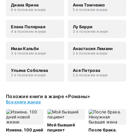
Диана Ярина
Анна Томченко
6 в похожем жанре
5 в похожем жанре
Елена Полярная
Лу Берри
4 в похожем жанре
3 в похожем жанре
Иман Кальби
Анастасия Леманн
3 в похожем жанре
2 в похожем жанре
Ульяна Соболева
Ася Петрова
2 в похожем жанре
2 в похожем жанре
Похожие книги в жанре «Романы»
Все книги жанра
Мой бывший
Измена. 100 дней
пациент
После брака.