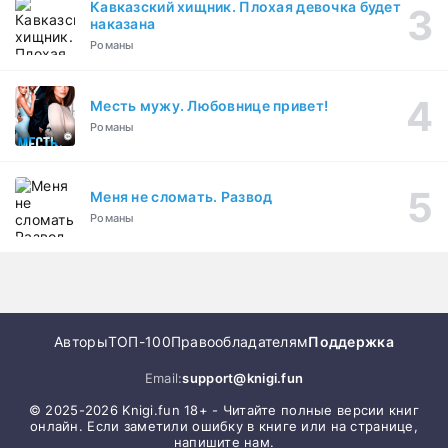
Кавказский хищник. Плохая девочка будет
наказана
Романы
Месть мужу. Любовнице привет!
Романы
Меня не сломать. Развод
Романы
Авторы
ТОП-100
Правообладателям
Поддержка
Email:
support@knigi.fun
© 2025-2026 Knigi.fun 18+ - Читайте полные версии книг
онлайн. Если заметили ошибку в книге или на странице,
напишите нам.