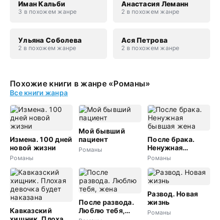
Иман Кальби
Анастасия Леманн
3 в похожем жанре
2 в похожем жанре
Ульяна Соболева
Ася Петрова
2 в похожем жанре
2 в похожем жанре
Похожие книги в жанре «Романы»
Все книги жанра
Мой бывший
Измена. 100 дней
пациент
После брака.
новой жизни
Ненужная
Романы
бывшая жена
Романы
Романы
Развод. Новая
После развода.
жизнь
Кавказский
Люблю тебя,
Романы
хищник. Плохая
жена