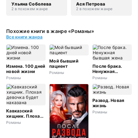
Ульяна Соболева
Ася Петрова
2 в похожем жанре
2 в похожем жанре
Похожие книги в жанре «Романы»
Все книги жанра
Мой бывший
Измена. 100 дней
пациент
После брака.
новой жизни
Ненужная
Романы
бывшая жена
Романы
Романы
Развод. Новая
жизнь
Кавказский
Романы
хищник. Плохая
девочка будет
Романы
наказана