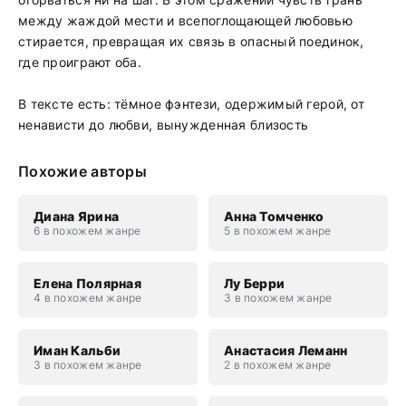
между жаждой мести и всепоглощающей любовью
стирается, превращая их связь в опасный поединок,
где проиграют оба.
В тексте есть: тёмное фэнтези, одержимый герой, от
ненависти до любви, вынужденная близость
Похожие авторы
Диана Ярина
Анна Томченко
6 в похожем жанре
5 в похожем жанре
Елена Полярная
Лу Берри
4 в похожем жанре
3 в похожем жанре
Иман Кальби
Анастасия Леманн
3 в похожем жанре
2 в похожем жанре