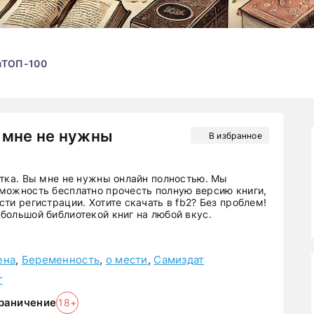
ы
ТОП-100
 мне не нужны
В избранное
етка. Вы мне не нужны онлайн полностью. Мы
можность бесплатно прочесть полную версию книги,
ти регистрации. Хотите скачать в fb2? Без проблем!
большой библиотекой книг на любой вкус.
ена
,
Беременность
,
о мести
,
Самиздат
г
раничение
18+