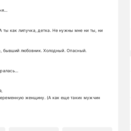
еня…
А ты как липучка, детка. Не нужны мне ни ты, ни
р, бывший любовник. Холодный. Опасный.
биралась…
й.
беременную женщину. (А как еще таких мужчин