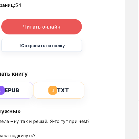
раниц:
54
Читать онлайн
Сохранить на полку
ать книгу
EPUB
TXT
 нужны»
етела – ну так и решай. Я-то тут при чем?
врача подкинуть?