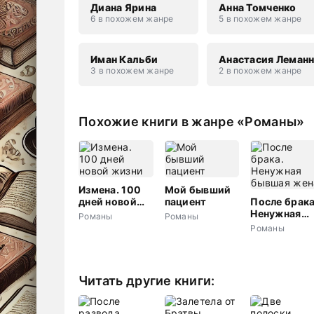
Диана Ярина
Анна Томченко
6 в похожем жанре
5 в похожем жанре
Иман Кальби
Анастасия Леман
3 в похожем жанре
2 в похожем жанре
Похожие книги в жанре «Романы»
Измена. 100
Мой бывший
дней новой
пациент
После брака
жизни
Ненужная
Романы
Романы
бывшая жен
Романы
Читать другие книги: