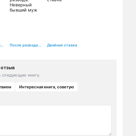
Две полоски. Залетела от незнакомца
После развода. Неверный бывший муж
Двойная ставка
 отзыв
ь следующую книгу.
твием
Интересная книга, советую