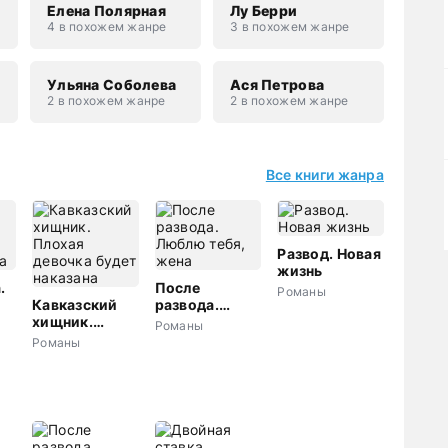
Елена Полярная
Лу Берри
4 в похожем жанре
3 в похожем жанре
н
Ульяна Соболева
Ася Петрова
2 в похожем жанре
2 в похожем жанре
Все книги жанра
Развод. Новая
жизнь
.
После
Романы
Кавказский
развода.
а
хищник.
Люблю тебя,
Романы
Плохая
жена
Романы
девочка будет
наказана