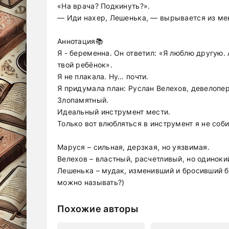
«На врача? Подкинуть?».
— Иди нахер, Лешенька, — вырывается из м
Аннотация📚
Я - беременна. Он ответил: «Я люблю другую. 
твой ребёнок».
Я не плакала. Ну… почти.
Я придумала план: Руслан Велехов, девелопе
Злопамятный.
Идеальный инструмент мести.
Только вот влюбляться в инструмент я не со
Маруся – сильная, дерзкая, но уязвимая.
Велехов – властный, расчетливый, но одиноки
Лешенька – мудак, изменивший и бросивший 
можно называть?)
Похожие авторы