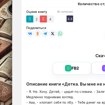
Количество ст
Оцени книгу
(
6
голосов)
2
4
3.3
Поделиться
Скач
FB2
Описание книги «Детка. Вы мне не
- Я. Не. Хочу. Детей, - цедит по словам. - Зал
Медленно поднимаю взгляд.
- Ааа, - хлопает себя по лбу. - Тебе денег на 