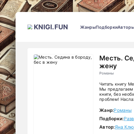
KNIGI.FUN
Жанры
Подборки
Автор
Месть. Се
жену
Романы
Читать книгу Ме
Мы предлагаем 
книги, без необ
проблем! Насла
Жанр:
Романы
Подборки:
Раз
Автор:
Яна Клю