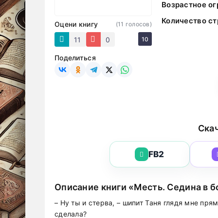
Возрастное ог
Количество ст
Оцени книгу
(
11
голосов)
11
0
10
Поделиться
Скач
FB2
Описание книги «Месть. Седина в б
– Ну ты и стерва, – шипит Таня глядя мне прям
сделала?