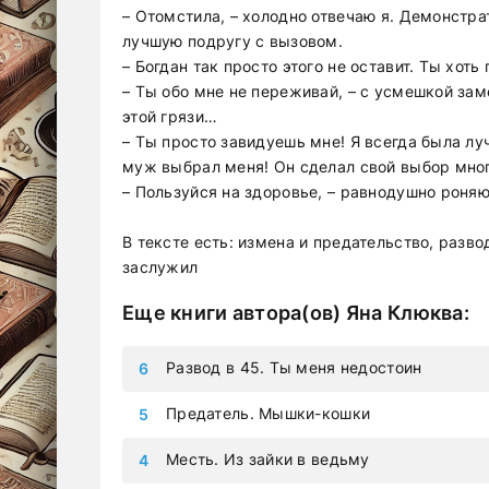
– Отомстила, – холодно отвечаю я. Демонстр
лучшую подругу с вызовом.
– Богдан так просто этого не оставит. Ты хот
– Ты обо мне не переживай, – с усмешкой зам
этой грязи…
– Ты просто завидуешь мне! Я всегда была луч
муж выбрал меня! Он сделал свой выбор мног
– Пользуйся на здоровье, – равнодушно роняю
В тексте есть: измена и предательство, разво
заслужил
Еще книги автора(ов)
Яна Клюква
:
Развод в 45. Ты меня недостоин
Предатель. Мышки-кошки
Месть. Из зайки в ведьму