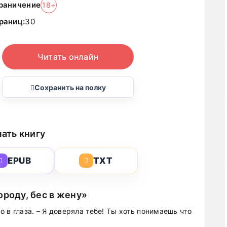
раничение
18+
раниц:
30
Читать онлайн
Сохранить на полку
ать книгу
EPUB
TXT
ороду, бес в жену»
о в глаза. – Я доверяла тебе! Ты хоть понимаешь что