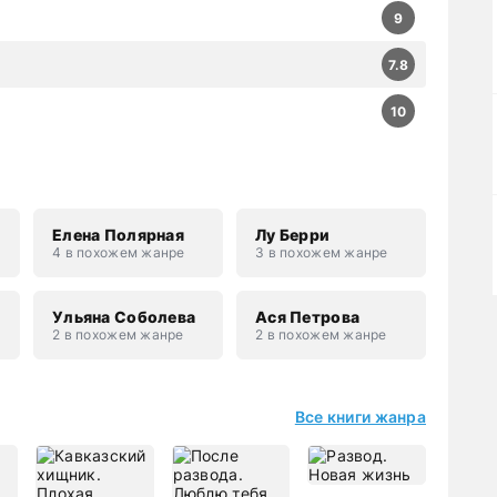
9
7.8
10
Елена Полярная
Лу Берри
4 в похожем жанре
3 в похожем жанре
н
Ульяна Соболева
Ася Петрова
2 в похожем жанре
2 в похожем жанре
Все книги жанра