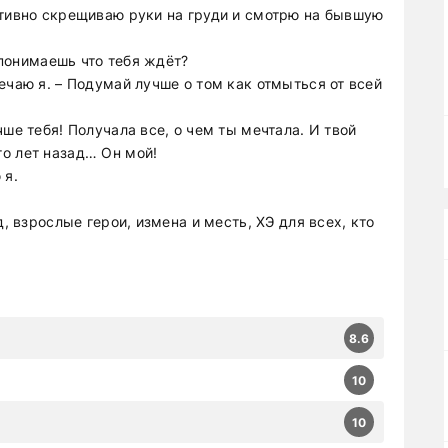
ативно скрещиваю руки на груди и смотрю на бывшую
ь понимаешь что тебя ждёт?
ечаю я. – Подумай лучше о том как отмыться от всей
ше тебя! Получала все, о чем ты мечтала. И твой
о лет назад… Он мой!
 я.
д, взрослые герои, измена и месть, ХЭ для всех, кто
8.6
10
10