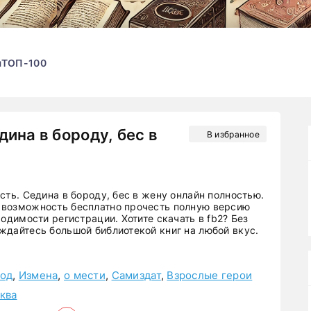
ы
ТОП-100
дина в бороду, бес в
В избранное
сть. Седина в бороду, бес в жену онлайн полностью.
возможность бесплатно прочесть полную версию
ходимости регистрации. Хотите скачать в fb2? Без
ждайтесь большой библиотекой книг на любой вкус.
вод
,
Измена
,
о мести
,
Самиздат
,
Взрослые герои
ква