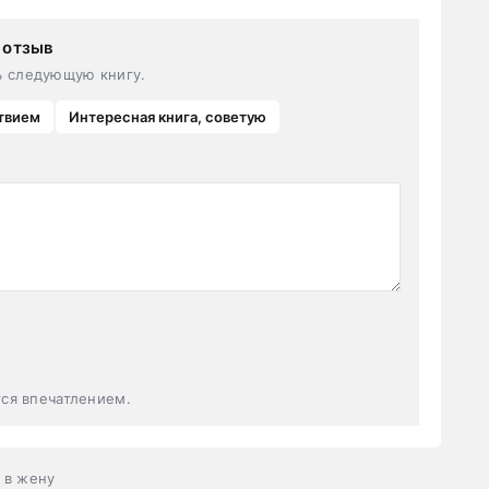
 отзыв
ь следующую книгу.
твием
Интересная книга, советую
тся впечатлением.
 в жену