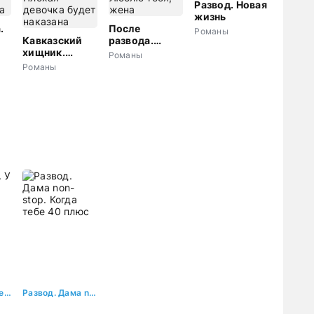
Развод. Новая
жизнь
.
После
Романы
Кавказский
развода.
а
хищник.
Люблю тебя,
Романы
Плохая
жена
Романы
девочка будет
наказана
В разводе. У него вторая семья
Развод. Дама non-stop. Когда тебе 40 плюс