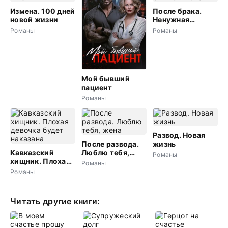
Измена. 100 дней
После брака.
новой жизни
Ненужная
бывшая жена
Романы
Романы
Мой бывший
пациент
Романы
Развод. Новая
После развода.
жизнь
Кавказский
Люблю тебя,
Романы
хищник. Плохая
жена
Романы
девочка будет
Романы
наказана
Читать другие книги: