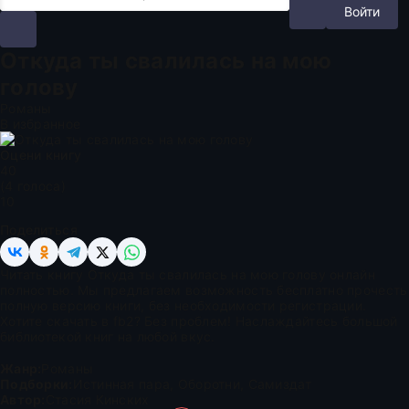
Войти
Откуда ты свалилась на мою
голову
Романы
В избранное
Оцени книгу
4
0
(
4
голоса)
10
Поделиться
Читать книгу Откуда ты свалилась на мою голову онлайн
полностью. Мы предлагаем возможность бесплатно прочесть
полную версию книги, без необходимости регистрации.
Хотите скачать в fb2? Без проблем! Наслаждайтесь большой
библиотекой книг на любой вкус.
Жанр:
Романы
Подборки:
Истинная пара
,
Оборотни
,
Самиздат
Автор:
Стасия Кинских