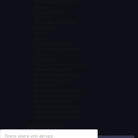
Разница в возрасте
Развод
Про вампиров
Ведьмы
Русские детективы
Самиздат
Шарм
Школа
Сильная героиня
Славянское фэнтези
Соседи
Студенты
Сводные брат и сестра
Тайны прошлого
Техас и Дикий Запад
Властный герой
Восточные
Встреча через время
Вынужденный брак
Взрослые герои
Запретная любовь
Зарубежные романы
Знакомство в сети
Авторы
ТОП-100