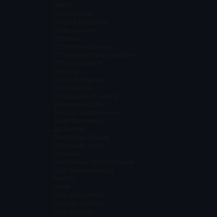
МЖМ
Новогодние
Общий ребенок
Очарование
Опекун
Остросюжетные
От ненависти до любви
Отбор невест
Пираты
Плохой парень
Похищение
Попаданка в книгу
Беременность
Босс и подчиненная
Девственница
Драконы
Фиктивный брак
Истинная пара
Измена
Любовный треугольник
Про миллионеров
Месть
Няня
Про оборотней
Первая любовь
Про принца