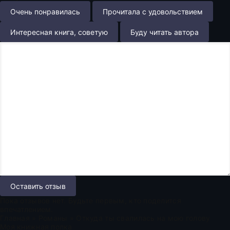
Очень понравилась
Прочитала с удовольствием
Интересная книга, советую
Буду читать автора
Оставить отзыв
Пока отзывов нет. Будьте первым, кто поделится
впечатлением.
Главная
»
Романы
» Откуда ты свалилась на мою голову
Моя книжная полка