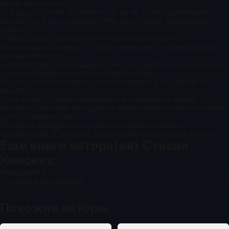
руках кусок мяса.
— Борщ... — тихо произнесла я, но не успела договорить,
потому что к нам подбежал Лев, друг Миши, совершенно
голый.
— Миха, там с того берега к нам бежит какая-то
сумасшедшая девушка с битой наперевес! — запыхавшись,
сообщил он другу.
— Какая ещё сумасшедшая? Мне тут одной бешеной хватает!
— сказал Миша, косо посмотрев на меня.
Это что, он хочет сказать, что я бешеная? А он, часом, не
офигел?
— Не знаю, стройная блондинка, вооружённая битой,
кажется, способна преодолеть любые препятствия на своём
пути. — ответил Лев.
Стройная блондинка способна преодолеть любые
препятствия? Я, конечно, могу ошибаться, а не Зоя ли это?
Еще книги автора(ов)
Стасия
Кинских
:
Мандаринка
0
Станешь моей Крошка
10
Похожие авторы