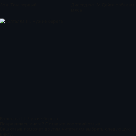
Зоя. Том первый
Диссидент-3: Дайте собакам
мяса
Валгалла III. Чужие берега
Понравилась книга? Оставьте короткий отзыв
Ваш отзыв поможет другим читателям выбрать следующую
книгу.