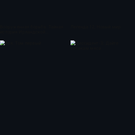
Вооруженная борьба. Тайная
Легенда 12, Новый мир
история Ирландской
республиканской армии