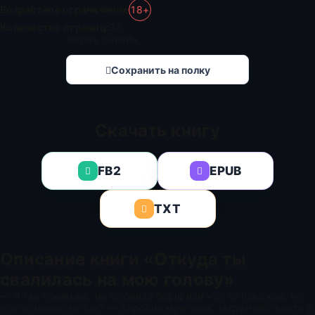
Возрастное ограничение
18+
Количество страниц:
33
Читать онлайн
Сохранить на полку
Скачать книгу
FB2
EPUB
TXT
Описание книги «Откуда ты
свалилась на мою голову»
— Я так понимаю, ты готовила борщ или что-то похожее, но
что-то пошло не так? — спросил мужчина, задумчиво вертя в