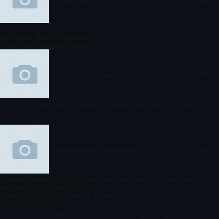
Очень понравилась. Как в жизниЧитала и плакала. Героиня
молодец. Жизнь прожить
Меня не сломать. Развод
Неизвестный комментатор
03.08.26
Отлично написано.Прочитал на одном дыхании.Срасибо
автору!
Всегда один
Неизвестный комментатор
02.08.26
Иногда немного жёстко, нет лишних рассуждений, рассказ
не слишком длинный, но
Месть мужу. Любовнице привет!
Все комментарии
Популярное за неделю