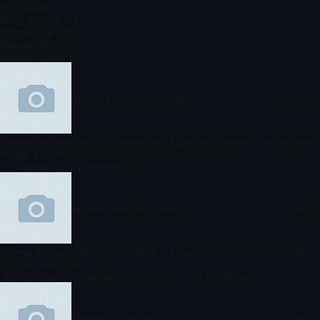
Все книги
Хочу прочитать
Читаю сейчас
Прочитано
Комментируют
Безымянный читатель
07.08.26
Очень понравилась Прочитала с удовольствием Интересная
книга, советую Буду
Главный приз для мажора
Анонимный читатель
05.08.26
Очень понравилась Прочитала с удовольствием Буду читать
другие книги автора
В годовщину развода. Пусть вспыхнут пожары
Безымянный читатель
05.08.26