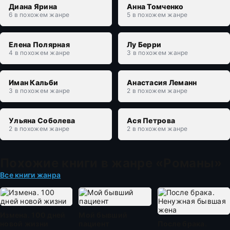
Диана Ярина
Анна Томченко
6 в похожем жанре
5 в похожем жанре
Елена Полярная
Лу Берри
4 в похожем жанре
3 в похожем жанре
Иман Кальби
Анастасия Леманн
3 в похожем жанре
2 в похожем жанре
Ульяна Соболева
Ася Петрова
2 в похожем жанре
2 в похожем жанре
Похожие книги в жанре «Романы»
Все книги жанра
Измена. 100 дней
Мой бывший
новой жизни
пациент
После брака.