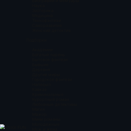
Биографии и мемуары
Наука
Эзотерика
Медицина
Технофэнтези
Саморазвитие
Женский детектив
Подборки
Академии
Богатый парень
Бытовое фэнтези
Бывшие
Деревня
Другие миры
Городское фэнтези
Harlequin
Кавказ
Криминальные
Курортный роман
Любовные детективы
Магия
Мажор
Мини романы
Молодежные
KNIGI.FUN
Муж и жена