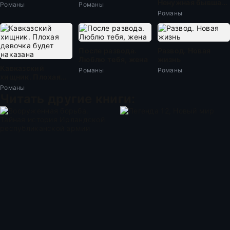
Ненужная бывшая
Романы
Романы
жена
Романы
После развода.
Развод. Новая
Люблю тебя, жена
жизнь
Кавказский
Романы
Романы
хищник. Плохая
девочка будет
Романы
наказана
Читать другие книги: