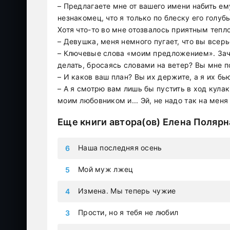
– Предлагаете мне от вашего имени набить е
незнакомец, что я только по блеску его голубы
Хотя что-то во мне отозвалось приятным теп
– Девушка, меня немного пугает, что вы все
– Ключевые слова «моим предложением». Заче
делать, бросаясь словами на ветер? Вы мне 
– И каков ваш план? Вы их держите, а я их бь
– А я смотрю вам лишь бы пустить в ход кулак
моим любовником и... Эй, не надо так на меня
Еще книги автора(ов)
Елена Полярн
Наша последняя осень
Мой муж лжец
Измена. Мы теперь чужие
Прости, но я тебя не любил