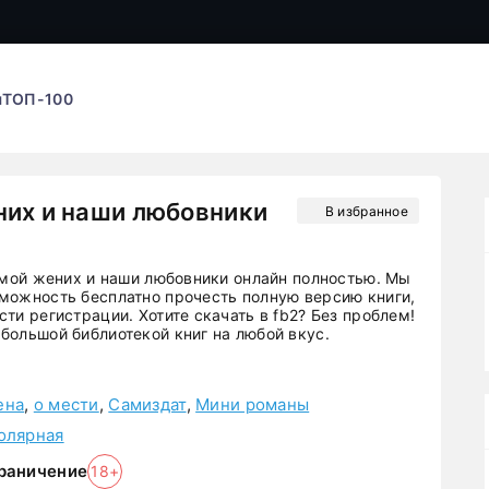
ы
ТОП-100
них и наши любовники
В избранное
, мой жених и наши любовники онлайн полностью. Мы
можность бесплатно прочесть полную версию книги,
ти регистрации. Хотите скачать в fb2? Без проблем!
большой библиотекой книг на любой вкус.
ена
,
о мести
,
Самиздат
,
Мини романы
олярная
раничение
18+