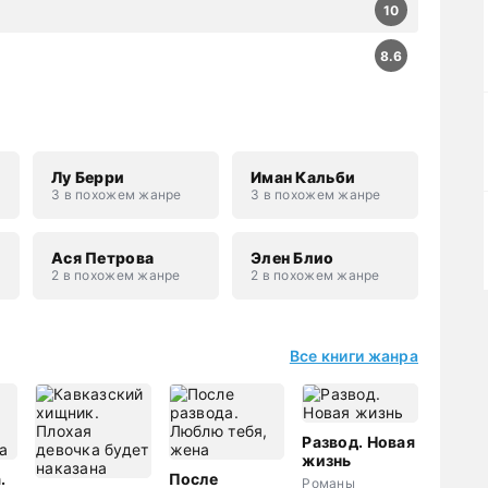
10
8.6
Лу Берри
Иман Кальби
3 в похожем жанре
3 в похожем жанре
Ася Петрова
Элен Блио
2 в похожем жанре
2 в похожем жанре
Все книги жанра
Развод. Новая
жизнь
.
После
Романы