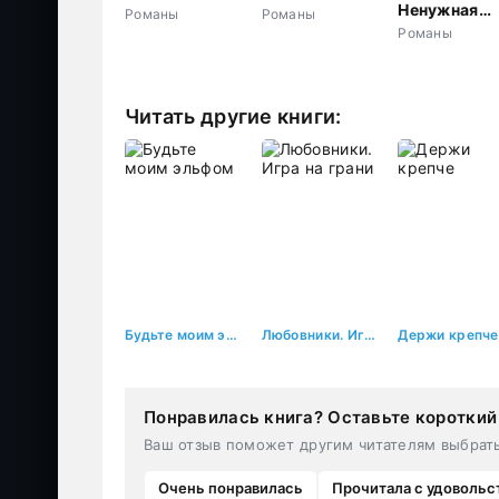
жизни
Ненужная
Романы
Романы
бывшая жен
Романы
Читать другие книги:
Будьте моим эльфом
Любовники. Игра на грани
Держи крепче
Понравилась книга? Оставьте короткий
Ваш отзыв поможет другим читателям выбрат
Очень понравилась
Прочитала с удовольс