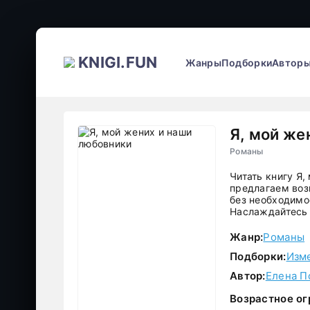
KNIGI.FUN
Жанры
Подборки
Автор
Я, мой же
Романы
Читать книгу Я
предлагаем воз
без необходимос
Наслаждайтесь 
Жанр:
Романы
Подборки:
Изм
Автор:
Елена П
Возрастное ог