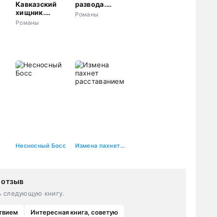
Кавказский
развода.
а
хищник.
Люблю тебя,
Романы
Плохая
жена
Романы
девочка будет
наказана
Несносный Босс
Измена пахнет расставанием
 отзыв
ь следующую книгу.
твием
Интересная книга, советую