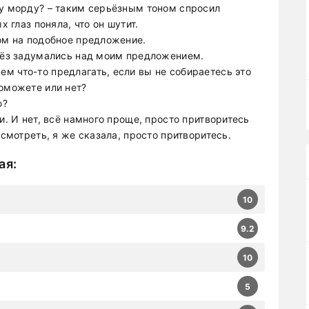
му морду? – таким серьёзным тоном спросил
х глаз поняла, что он шутит.
лом на подобное предложение.
рьёз задумались над моим предложением.
м что-то предлагать, если вы не собираетесь это
поможете или нет?
ю?
и. И нет, всё намного проще, просто притворитесь
 смотреть, я же сказала, просто притворитесь.
ая
:
10
9.2
10
5