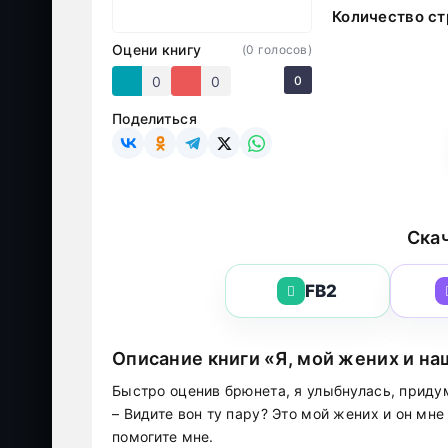
Количество ст
Оцени книгу
(
0
голосов)
0
0
0
Поделиться
Скач
FB2
Описание книги «Я, мой жених и н
Быстро оценив брюнета, я улыбнулась, придум
– Видите вон ту пару? Это мой жених и он мн
помогите мне.