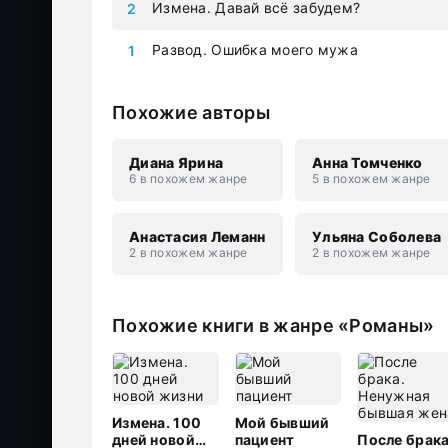
Измена. Давай всё забудем?
Развод. Ошибка моего мужа
Похожие авторы
Диана Ярина
Анна Томченко
6 в похожем жанре
5 в похожем жанре
Анастасия Леманн
Ульяна Соболева
2 в похожем жанре
2 в похожем жанре
Похожие книги в жанре «Романы»
Измена. 100
Мой бывший
дней новой
пациент
После брака