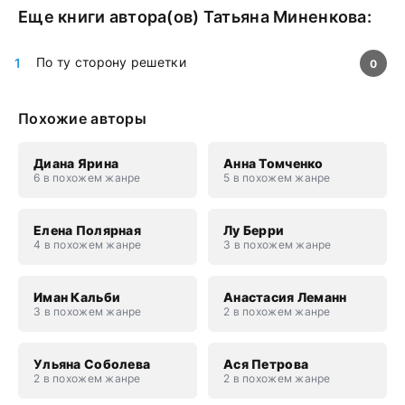
Еще книги автора(ов)
Татьяна Миненкова
:
По ту сторону решетки
0
Похожие авторы
Диана Ярина
Анна Томченко
6 в похожем жанре
5 в похожем жанре
Елена Полярная
Лу Берри
4 в похожем жанре
3 в похожем жанре
Иман Кальби
Анастасия Леманн
3 в похожем жанре
2 в похожем жанре
Ульяна Соболева
Ася Петрова
2 в похожем жанре
2 в похожем жанре