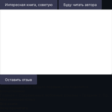
Интересная книга, советую
Буду читать автора
Оставить отзыв
Пока отзывов нет. Будьте первым, кто поделится
впечатлением.
Главная
»
Современные любовные романы
» Грешник 2. Продолжение
Моя книжная полка
Все книги
Хочу прочитать