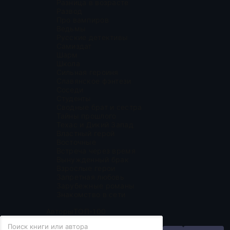
Разница в возрасте
Развод
Про вампиров
Ведьмы
Русские детективы
Самиздат
Шарм
Школа
Сильная героиня
Славянское фэнтези
Соседи
Студенты
Сводные брат и сестра
Тайны прошлого
Техас и Дикий Запад
Властный герой
Восточные
Встреча через время
Вынужденный брак
Взрослые герои
Запретная любовь
Зарубежные романы
Знакомство в сети
Авторы
ТОП-100