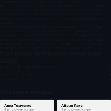
«Грешник 2» — это не просто история о любви и
предательстве. Это глубокое исследование человеческих
отношений, где каждый персонаж имеет свои слабости и
сильные стороны. Читатель сможет увидеть, как герои
справляются с трудностями и как их выборы влияют на их
судьбы.
Если вам интересны истории о сложных отношениях, борьбе
с внутренними демонами и поиске справедливости, то
«Грешник 2» станет отличным выбором. Эта книга заставит
вас переживать за героев и следить за их развитием. Вы
сможете погрузиться в мир, где каждое решение имеет
значение, и каждое действие может изменить жизнь.
Еще книги автора(ов)
Анастасия
Шерр
:
Джамал. Его невинная девочка
10
Саид. За гранью
10
Молох. Укус кобры
0
Безумный 2. Побег
10
Похожие авторы
Анна Томченко
Айрин Лакс
4 в похожем жанре
3 в похожем жанре