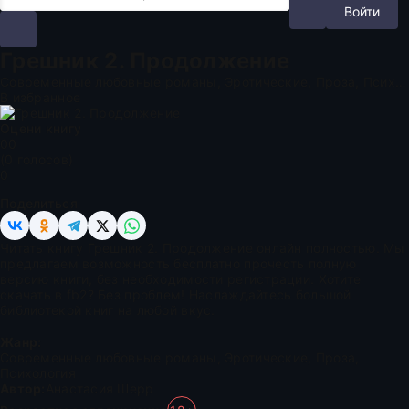
Войти
Грешник 2. Продолжение
Современные любовные романы, Эротические, Проза, Психология
В избранное
Оцени книгу
0
0
(
0
голосов)
0
Поделиться
Читать книгу Грешник 2. Продолжение онлайн полностью. Мы
предлагаем возможность бесплатно прочесть полную
версию книги, без необходимости регистрации. Хотите
скачать в fb2? Без проблем! Наслаждайтесь большой
библиотекой книг на любой вкус.
Жанр:
Современные любовные романы
,
Эротические
,
Проза
,
Психология
Автор:
Анастасия Шерр