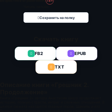
Возрастное ограничение
18+
Читать онлайн
Сохранить на полку
Скачать книгу
FB2
EPUB
TXT
Описание книги «Грешник 2.
Продолжение»
Книга «Грешник 2» автора Анастасии Шерр продолжает
историю, полную страсти, интриг и сложных отношений. В
центре сюжета находятся главные герои, Шамиль и его
бывшая возлюбленная, с которой у него сложные и