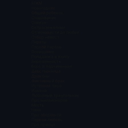
МЖМ
Новогодние
Общий ребенок
Очарование
Опекун
Остросюжетные
От ненависти до любви
Отбор невест
Пираты
Плохой парень
Похищение
Попаданка в книгу
Беременность
Босс и подчиненная
Девственница
Драконы
Фиктивный брак
Истинная пара
Измена
Любовный треугольник
Про миллионеров
Месть
Няня
Про оборотней
Первая любовь
Про принца