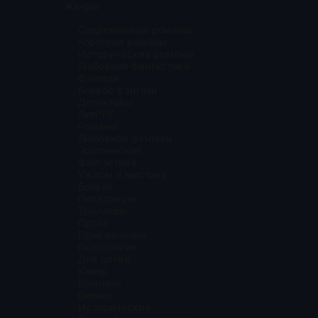
Жанры
Современные романы
Короткие романы
Исторические романы
Любовная фантастика
Фэнтези
Боевое фэнтези
Детективы
ЛитРПГ
Романы
Любовное фэнтези
Эротические
Фантастика
Ужасы и мистика
Боевик
Попаданцы
Триллеры
Проза
Приключения
Психология
Для детей
Юмор
Военные
Бизнес
Исторические