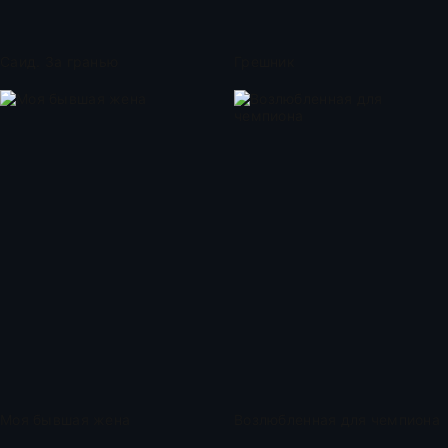
Саид. За гранью
Грешник
Моя бывшая жена
Возлюбленная для чемпиона