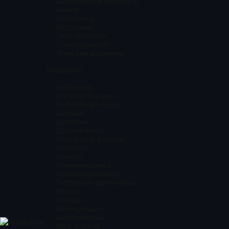
Биографии и мемуары
Наука
Эзотерика
Медицина
Технофэнтези
Саморазвитие
Женский детектив
Подборки
Академии
Богатый парень
Бытовое фэнтези
Бывшие
Деревня
Другие миры
Городское фэнтези
Harlequin
Кавказ
Криминальные
Курортный роман
Любовные детективы
Магия
Мажор
Мини романы
Молодежные
KNIGI.FUN
Муж и жена