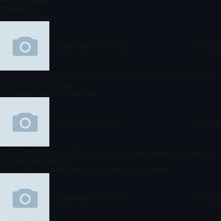
Читаю сейчас
Прочитано
Комментируют
Безымянный читатель
07.08.26
Очень понравилась Прочитала с удовольствием Интересная
книга, советую Буду
Главный приз для мажора
Анонимный читатель
05.08.26
Очень понравилась Прочитала с удовольствием Буду читать
другие книги автора
В годовщину развода. Пусть вспыхнут пожары
Безымянный читатель
05.08.26