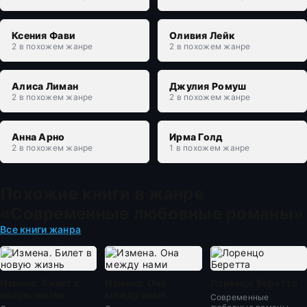
Ксения Фави
Оливия Лейк
2 в похожем жанре
2 в похожем жанре
Алиса Лиман
Джулия Ромуш
2 в похожем жанре
2 в похожем жанре
Анна Арно
Ирма Голд
2 в похожем жанре
1 в похожем жанре
Похожие книги в жанре
«Современные любовные романы»
Все книги жанра
Измена. Билет в
Измена. Она
Лоренцо Беретта
новую жизнь
между нами
Современные