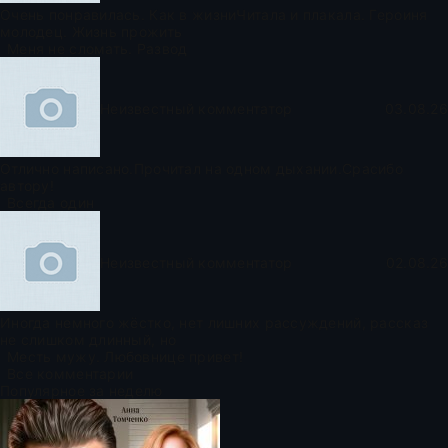
Очень понравилась. Как в жизниЧитала и плакала. Героиня
молодец. Жизнь прожить
Меня не сломать. Развод
Неизвестный комментатор
03.08.26
Отлично написано.Прочитал на одном дыхании.Срасибо
автору!
Всегда один
Неизвестный комментатор
02.08.26
Иногда немного жёстко, нет лишних рассуждений, рассказ
не слишком длинный, но
Месть мужу. Любовнице привет!
Все комментарии
Популярное за неделю