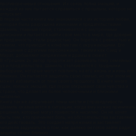
противоречивые отношения. Их связь полна эмоций, и
каждый из них пытается справиться с прошлым, которое не
отпускает.
В первой части книги мы знакомимся с их историей любви,
которая была разрушена изменами и предательствами.
Шамиль, главный герой, сталкивается с внутренними
демонами и пытается найти свое место в мире, где доверие
и преданность стали редкостью. Он борется с ревностью и
гневом, что приводит к конфликтам с окружающими. Его
отношения с другими персонажами, такими как Саид и
Марат, добавляют напряжения и драмы в сюжет.
В «Грешник 2» автор продолжает развивать тему семейных
уз и предательства. Шамиль сталкивается с трудными
выборами, которые могут повлиять на его жизнь и жизнь его
близких. Он пытается защитить свою семью, но при этом не
может избавиться от тени своего прошлого. В книге много
сцен, полных эмоций, где герои открывают свои чувства и
страхи, что делает их более человечными и близкими
читателю.
Книга также затрагивает темы мести и справедливости.
Шамиль оказывается в ситуации, когда ему нужно принимать
решения, которые могут привести к насилию. Он не хочет
быть тем, кто причиняет боль, но обстоятельства заставляют
его действовать. Это создает напряжение и заставляет
читателя задуматься о том, как далеко он готов зайти ради
защиты своих близких.