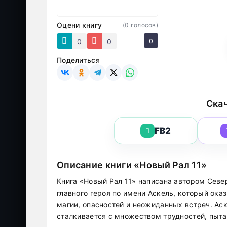
Оцени книгу
(
0
голосов)
0
0
0
Поделиться
Скач
FB2
Описание книги «Новый Рал 11»
Книга «Новый Рал 11» написана автором Севе
главного героя по имени Аскель, который ока
магии, опасностей и неожиданных встреч. Ас
сталкивается с множеством трудностей, пыта