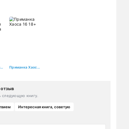
попаданки
4. Вторжение
Миров. Часть
2
Авалон. Бессмертная Армия. Книга 1
Приманка Хаоса 16 18+
 отзыв
ь следующую книгу.
твием
Интересная книга, советую