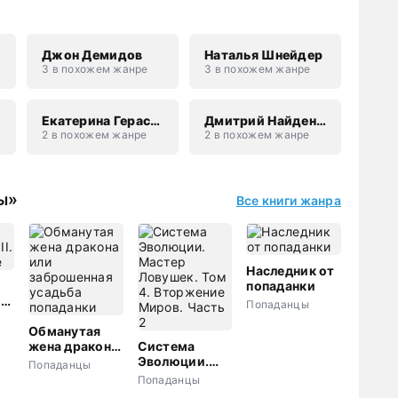
Джон Демидов
Наталья Шнейдер
3 в похожем жанре
3 в похожем жанре
Екатерина Гераскина
Дмитрий Найденов
2 в похожем жанре
2 в похожем жанре
ы»
Все книги жанра
Наследник от
попаданки
и
Попаданцы
е
Обманутая
жена дракона
Система
или
Эволюции.
Попаданцы
заброшенная
Мастер
Попаданцы
усадьба
Ловушек. Том