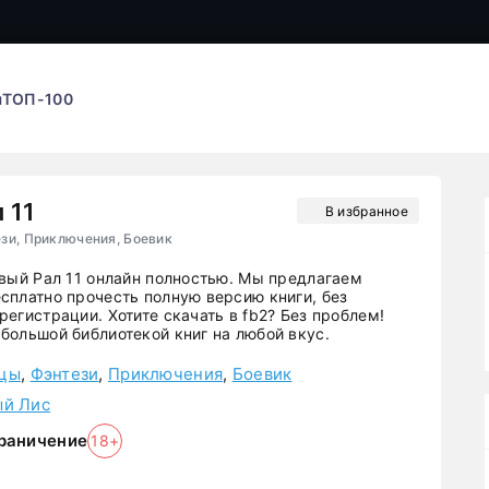
ы
ТОП-100
 11
В избранное
зи, Приключения, Боевик
овый Рал 11 онлайн полностью. Мы предлагаем
сплатно прочесть полную версию книги, без
егистрации. Хотите скачать в fb2? Без проблем!
большой библиотекой книг на любой вкус.
цы
,
Фэнтези
,
Приключения
,
Боевик
ый Лис
раничение
18+