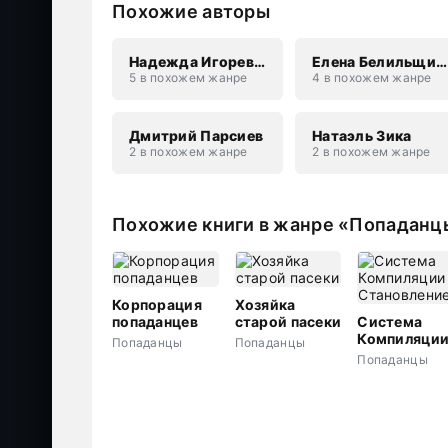
Похожие авторы
Надежда Игоревна Соколова
Елена Белильщикова
5 в похожем жанре
4 в похожем жанре
Дмитрий Парсиев
Натаэль Зика
2 в похожем жанре
2 в похожем жанре
Похожие книги в жанре «Попаданц
Корпорация
Хозяйка
попаданцев
старой пасеки
Система
Компиляци
Попаданцы
Попаданцы
II.
Попаданцы
Становлени