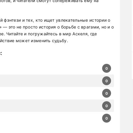
отов, и читатели смогут сопереживать ему на
 фэнтези и тех, кто ищет увлекательные истории о
 — это не просто история о борьбе с врагами, но и о
е. Читайте и погружайтесь в мир Аскеля, где
йствие может изменить судьбу.
с
:
0
0
0
0
0