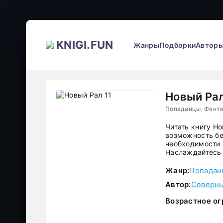
KNIGI.FUN
Жанры
Подборки
Автор
Новый Рал
Попаданцы, Фэнте
Читать книгу Н
возможность бе
необходимости р
Наслаждайтесь 
Жанр:
Попадан
Автор:
Северн
Возрастное ог