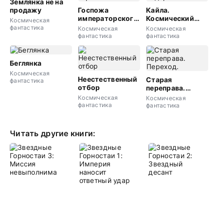
Землянка не на
продажу
Госпожа
Кайла.
императорского
Космический
Космическая
гарема
подарок
фантастика
Космическая
Космическая
фантастика
фантастика
Беглянка
Космическая
Неестественный
Старая
фантастика
отбор
переправа.
Переход.
Космическая
Космическая
фантастика
фантастика
Читать другие книги: