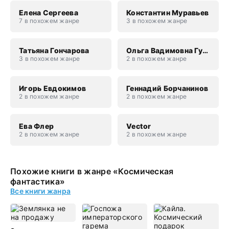
Елена Сергеева
Константин Муравьев
7 в похожем жанре
3 в похожем жанре
Татьяна Гончарова
Ольга Вадимовна Гусейнова
3 в похожем жанре
2 в похожем жанре
Игорь Евдокимов
Геннадий Борчанинов
2 в похожем жанре
2 в похожем жанре
Ева Флер
Vector
2 в похожем жанре
2 в похожем жанре
Похожие книги в жанре «Космическая
фантастика»
Все книги жанра