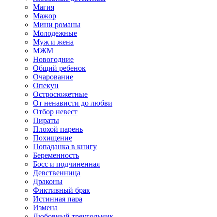
Магия
Мажор
Мини романы
Молодежные
Муж и жена
МЖМ
Новогодние
Общий ребенок
Очарование
Опекун
Остросюжетные
От ненависти до любви
Отбор невест
Пираты
Плохой парень
Похищение
Попаданка в книгу
Беременность
Босс и подчиненная
Девственница
Драконы
Фиктивный брак
Истинная пара
Измена
Любовный треугольник