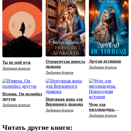
Другая истинная
Отвергнутая невеста
Ты не мой муж
дракона
Любовное фэнтези
Любовное фэнтези
Любовное фэнтези
Измена. Он полюбил
другую
Ненужная жена для
Верховного дракона
Чудо для
Любовное фэнтези
миллиардера.
Любовное фэнтези
Новогодняя история
Любовное фэнтези
Читать другие книги: