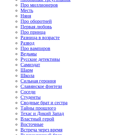
Про миллионеров
Месть
Няня
Про оборотней
Первая любовь
Про принца
Разница в возрасте
Развод
Про вампиров
Ведьмы
Русские детективы
Самиздат
Шарм
Школа
Сильная героиня
Славянское фэнтези
Соседи
Студенты
Сводные брат и сестра
Тайны прошлого
Техас и Дикий Запад
Властный герой
Восточные
Встреча через время