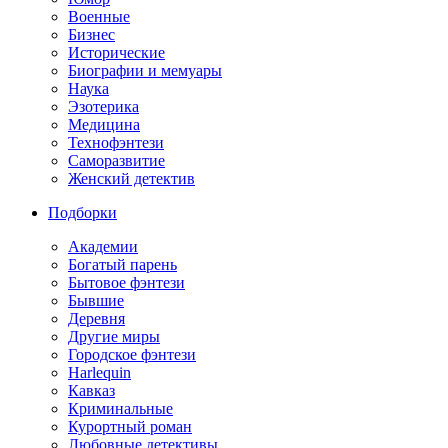
Военные
Бизнес
Исторические
Биографии и мемуары
Наука
Эзотерика
Медицина
Технофэнтези
Саморазвитие
Женский детектив
Подборки
Академии
Богатый парень
Бытовое фэнтези
Бывшие
Деревня
Другие миры
Городское фэнтези
Harlequin
Кавказ
Криминальные
Курортный роман
Любовные детективы