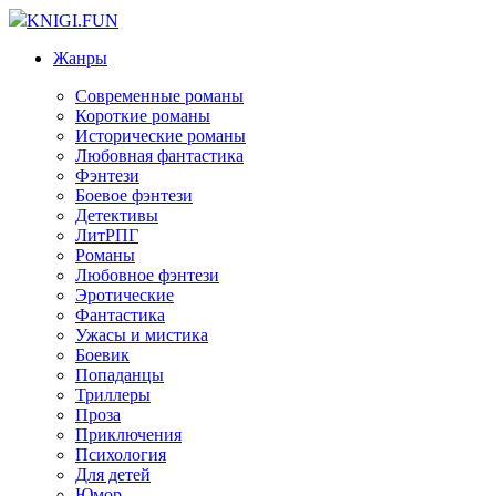
KNIGI.FUN
Жанры
Современные романы
Короткие романы
Исторические романы
Любовная фантастика
Фэнтези
Боевое фэнтези
Детективы
ЛитРПГ
Романы
Любовное фэнтези
Эротические
Фантастика
Ужасы и мистика
Боевик
Попаданцы
Триллеры
Проза
Приключения
Психология
Для детей
Юмор