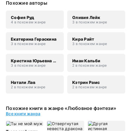
Похожие авторы
София Руд
Оливия Лейк
4 в похожем жанре
3 в похожем жанре
Екатерина Гераскина
Кира Райт
3 в похожем жанре
3 в похожем жанре
Кристина Юрьевна Юраш
Иман Кальби
3 в похожем жанре
2 в похожем жанре
Натали Лав
Кэтрин Рамс
2 в похожем жанре
2 в похожем жанре
Похожие книги в жанре «Любовное фэнтези»
Все книги жанра