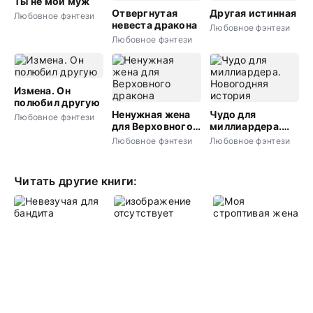
Ты не мой муж
Отвергнутая
Другая истинная
Любовное фэнтези
невеста дракона
Любовное фэнтези
Любовное фэнтези
Измена. Он
полюбил другую
Ненужная жена
Чудо для
Любовное фэнтези
для Верховного
миллиардера.
дракона
Новогодняя
Любовное фэнтези
Любовное фэнтези
история
Читать другие книги: