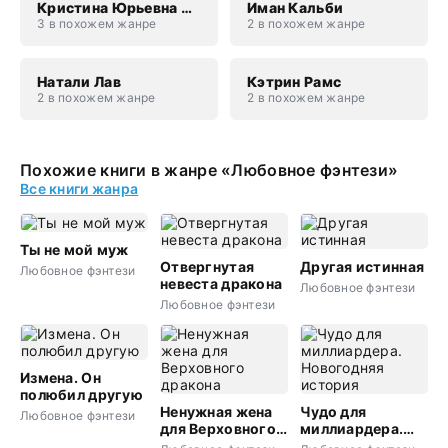
Кристина Юрьевна Юраш
Иман Кальби
3 в похожем жанре
2 в похожем жанре
Натали Лав
Кэтрин Рамс
2 в похожем жанре
2 в похожем жанре
Похожие книги в жанре «Любовное фэнтези»
Все книги жанра
Ты не мой муж
Отвергнутая
Другая истинная
Любовное фэнтези
невеста дракона
Любовное фэнтези
Любовное фэнтези
Измена. Он
полюбил другую
Ненужная жена
Чудо для
Любовное фэнтези
для Верховного
миллиардера.
дракона
Новогодняя