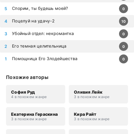
Спорим, ты будешь моей?
0
Поцелуй на удачу-2
10
Убойный отдел: некромантка
0
Его темная целительница
0
Помощница Его Злодейшества
0
Похожие авторы
София Руд
Оливия Лейк
4 в похожем жанре
3 в похожем жанре
Екатерина Гераскина
Кира Райт
3 в похожем жанре
3 в похожем жанре