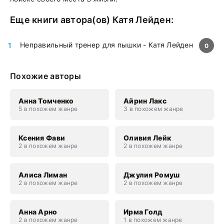
Еще книги автора(ов)
Катя Лейден
:
Неправильный тренер для пышки - Катя Лейден
0
Похожие авторы
Анна Томченко
Айрин Лакс
5 в похожем жанре
3 в похожем жанре
Ксения Фави
Оливия Лейк
2 в похожем жанре
2 в похожем жанре
Алиса Лиман
Джулия Ромуш
2 в похожем жанре
2 в похожем жанре
Анна Арно
Ирма Голд
2 в похожем жанре
1 в похожем жанре