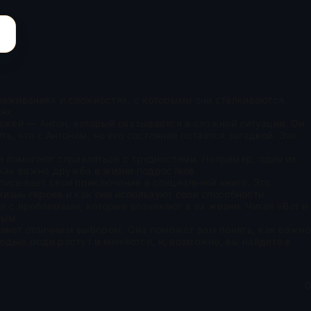
реживаниях и сложностях, с которыми они сталкиваются.
ях.
нажей — Антон, который оказывается в сложной ситуации. Он
ть, что с Антоном, но его состояние остается загадкой. Это
 помогают справляться с трудностями. Например, один из
 как важна дружба в жизни подростков.
аписывает свои приключения в специальной книге. Это
изнь героев и как они используют свои способности.
я с проблемами, которые возникают в их жизни. Читая «Вот и
ным.
танет отличным выбором. Она поможет вам понять, как важно
лодые люди растут и меняются, и, возможно, вы найдете в
0