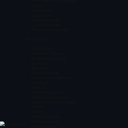
Биографии и мемуары
Наука
Эзотерика
Медицина
Технофэнтези
Саморазвитие
Женский детектив
Подборки
Академии
Богатый парень
Бытовое фэнтези
Бывшие
Деревня
Другие миры
Городское фэнтези
Harlequin
Кавказ
Криминальные
Курортный роман
Любовные детективы
Магия
Мажор
Мини романы
Молодежные
KNIGI.FUN
Муж и жена