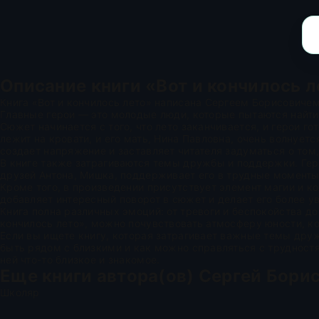
Описание книги «Вот и кончилось 
Книга «Вот и кончилось лето» написана Сергеем Борисовиче
Главные герои — это молодые люди, которые пытаются найти 
Сюжет начинается с того, что лето заканчивается, и герои г
лежит на кровати, и его мать, Нина Павловна, очень волнуетс
создает напряжение и заставляет читателя задуматься о том
В книге также затрагиваются темы дружбы и поддержки. Гер
друзей Антона, Мишка, поддерживает его в трудные моменты
Кроме того, в произведении присутствует элемент магии и к
добавляет интересный поворот в сюжет и делает его более ув
Книга полна различных эмоций: от тревоги и беспокойства до
кончилось лето», можно почувствовать атмосферу юности, к
Если вы ищете книгу, которая затрагивает важные темы друж
быть рядом с близкими и как можно справляться с трудностя
ней что-то близкое и знакомое.
Еще книги автора(ов)
Сергей Бори
Школяр