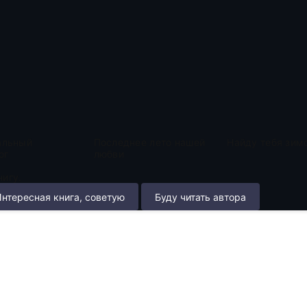
альный
Последнее лето нашей
Найду тебя зим
ог
любви
игу.
нтересная книга, советую
Буду читать автора