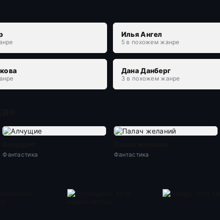
р
Илья Ангел
анре
5 в похожем жанре
скова
Дана Данберг
анре
3 в похожем жанре
ка»
Алчущие
Палач желаний
Фантастика
Фантастика