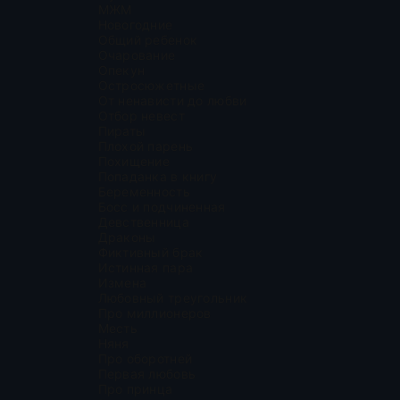
МЖМ
Новогодние
Общий ребенок
Очарование
Опекун
Остросюжетные
От ненависти до любви
Отбор невест
Пираты
Плохой парень
Похищение
Попаданка в книгу
Беременность
Босс и подчиненная
Девственница
Драконы
Фиктивный брак
Истинная пара
Измена
Любовный треугольник
Про миллионеров
Месть
Няня
Про оборотней
Первая любовь
Про принца