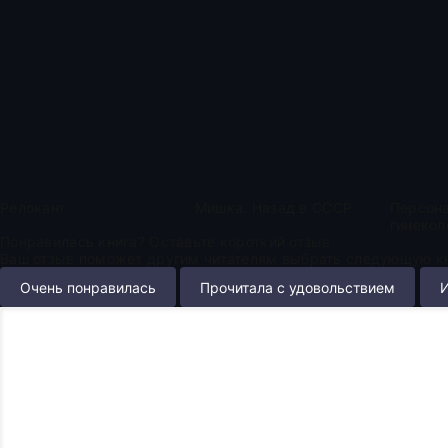
Релокант
Мишка. Назад в СССР
Персон
гинекол
Понравилась книга? Оставьте короткий отзыв
Ваш отзыв поможет другим читателям выбрать следующую кн
Очень понравилась
Прочитала с удовольствием
И