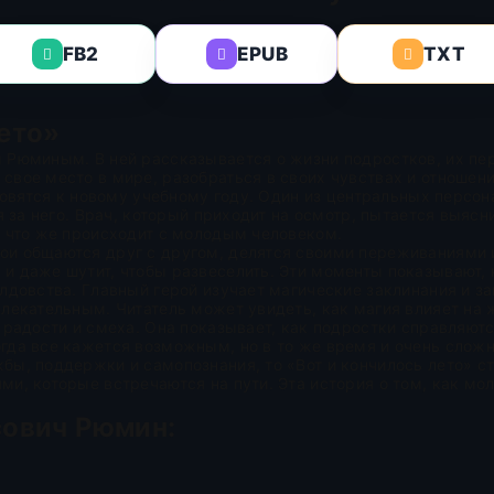
FB2
EPUB
TXT
лето»
м Рюминым. В ней рассказывается о жизни подростков, их пе
свое место в мире, разобраться в своих чувствах и отношени
отовятся к новому учебному году. Один из центральных персо
я за него. Врач, который приходит на осмотр, пытается выясни
, что же происходит с молодым человеком.
ои общаются друг с другом, делятся своими переживаниями и
 и даже шутит, чтобы развеселить. Эти моменты показывают,
олдовства. Главный герой изучает магические заклинания и з
лекательным. Читатель может увидеть, как магия влияет на ж
 радости и смеха. Она показывает, как подростки справляютс
огда все кажется возможным, но в то же время и очень слож
бы, поддержки и самопознания, то «Вот и кончилось лето» с
ми, которые встречаются на пути. Эта история о том, как мо
сович Рюмин
: