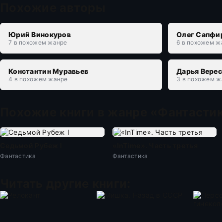
Похожие авторы
Юрий Винокуров
Олег Сапфи
7 в похожем жанре
6 в похожем ж
Константин Муравьев
Дарья Вере
4 в похожем жанре
3 в похожем ж
Похожие книги в жанре «Фантасти
Седьмой Рубеж I
«InTime». Часть третья
Фантастика
Фантастика
Читать другие книги: