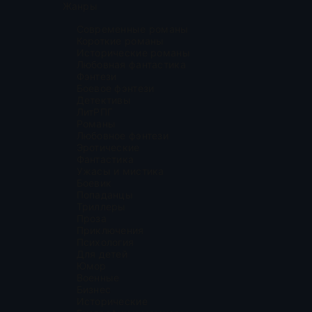
Жанры
Современные романы
Короткие романы
Исторические романы
Любовная фантастика
Фэнтези
Боевое фэнтези
Детективы
ЛитРПГ
Романы
Любовное фэнтези
Эротические
Фантастика
Ужасы и мистика
Боевик
Попаданцы
Триллеры
Проза
Приключения
Психология
Для детей
Юмор
Военные
Бизнес
Исторические