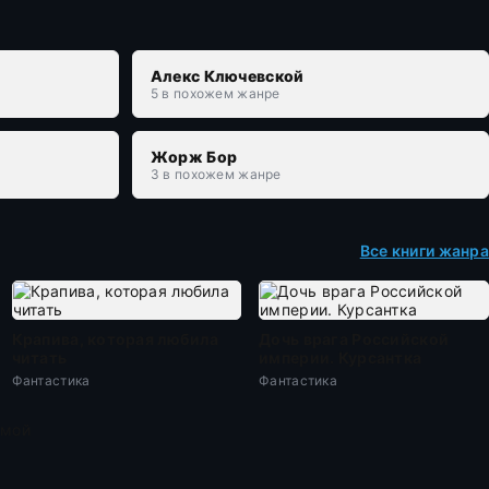
Алекс Ключевской
5 в похожем жанре
Жорж Бор
3 в похожем жанре
Все книги жанра
Крапива, которая любила
Дочь врага Российской
читать
империи. Курсантка
Фантастика
Фантастика