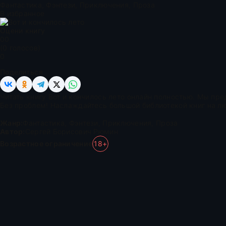
Фантастика, Фэнтези, Приключения, Проза
В избранное
Оцени книгу
0
0
(
0
голосов)
0
Поделиться
Читать книгу Вот и кончилось лето онлайн полностью. Мы пр
Без проблем! Наслаждайтесь большой библиотекой книг на лю
Жанр:
Фантастика
,
Фэнтези
,
Приключения
,
Проза
Автор:
Сергей Борисович Рюмин
Возрастное ограничение
18+