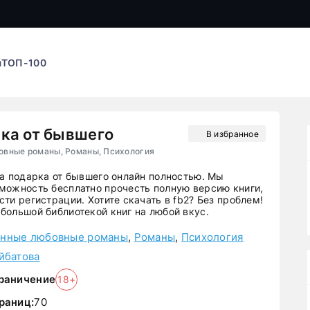
ы
ТОП-100
ка от бывшего
В избранное
вные романы, Романы, Психология
ва подарка от бывшего онлайн полностью. Мы
можность бесплатно прочесть полную версию книги,
ти регистрации. Хотите скачать в fb2? Без проблем!
большой библиотекой книг на любой вкус.
нные любовные романы
,
Романы
,
Психология
йбатова
раничение
18+
раниц:
70