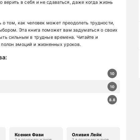
о верить в себя и не сдаваться, даже когда жизнь
ь о том, как человек может преодолеть трудности,
ыбором. Эта книга поможет вам задуматься о своих
быть сильным в трудные времена. Читайте и
й полон эмоций и жизненных уроков.
ва
:
10
10
8.8
Ксения Фави
Оливия Лейк
2 в похожем жанре
2 в похожем жанре