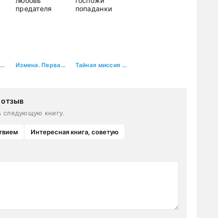
Беременна от бывшего
Измена. Первая любовь предателя
Тайная миссия госпожи попаданки
 отзыв
ь следующую книгу.
твием
Интересная книга, советую