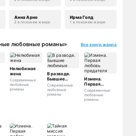
Анна Арно
Ирма Голд
2 в похожем жанре
1 в похожем жанре
нные любовные романы»
Все книги жанра
Нелюбимая
жена
В разводе.
Бывшие
Измена.
Современные
любимые
Первая
любовные
Современные
любовь
романы
любовные
Современные
предателя
романы
любовные
романы