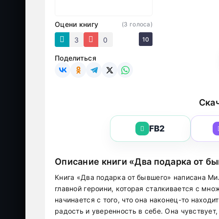
Оцени книгу
(
3
голоса)
3
0
10
Поделиться
Скач
FB2
Описание книги «Два подарка от б
Книга «Два подарка от бывшего» написана Ми
главной героини, которая сталкивается с мн
начинается с того, что она наконец-то находи
радость и уверенность в себе. Она чувствуе