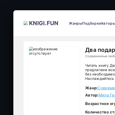
KNIGI.FUN
Жанры
Подборки
Автор
Два подар
Современные любо
Читать книгу Д
предлагаем воз
без необходимос
Наслаждайтесь 
Жанр:
Совреме
Автор:
Мила Ге
Возрастное ог
Количество ст