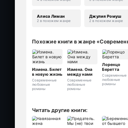
Алиса Лиман
Джулия Ромуш
2 в похожем жанре
2 в похожем жанре
Похожие книги в жанре «Совреме
Лоренцо
Измена. Билет
Измена. Она
Беретта
в новую жизнь
между нами
Современные
любовные
Современные
Современные
романы
любовные
любовные
романы
романы
Читать другие книги: