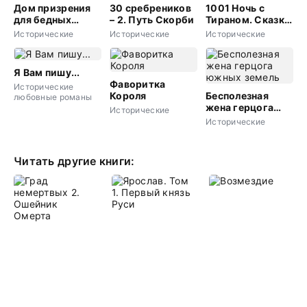
Дом призрения
30 сребреников
1001 Ночь с
для бедных
– 2. Путь Скорби
Тираном. Сказка
сирот
о Порочном
Исторические
Исторические
Исторические
Я Вам пишу...
Фаворитка
Исторические
Короля
Бесполезная
любовные романы
жена герцога
Исторические
южных земель
Исторические
Читать другие книги: